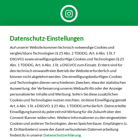
Dein Markt:
Datenschutz-Einstellungen
MARKTKAUF Schweinfurt
Carl-Benz-Straße 7
Auf unserer Website kommen technisch notwendige Cookies und
97424 Schweinfurt
vergleichbare Technologien (§ 25 Abs. 2 TDDDG, Art. 6 Abs. 1 lit. f
DSGVO) sowie einwilligungsbedürftige Cookies und Technologien (§ 25
Telefon:
09721 77040
Abs. 1 TDDDG, Art. 6 Abs. 1 lit. a DSGVO) zum Einsatz. Erstere sind für
den technisch einwandfreien Betrieb der Website erforderlich und
können nicht abgelehnt werden. Die einwilligungsbedürftigen Cookies
Markt ändern
und Technologien dienen verschiedenen Zwecken, etwa der statistischen
Auswertung, der Verbesserung unseres Webauftritts oder der Anzeige
Öffnungszeiten diese Woche:
personalisierter Inhalte und Werbung. Sofern Sie diese zusätzlichen
Cookies und Technologien nutzen möchten, ist deine Einwilligung gemäß
Mo:
07:00 – 20:00 Uhr
Art. 6 Abs. 1 lit. a DSGVO, § 25 Abs. 1 TDDDG erforderlich. Deine erteilte
Di:
07:00 – 20:00 Uhr
Einwilligung kannst du jederzeit mit Wirkung für die Zukunft über den
Consent-Banner widerrufen. Weitere Informationen zu den eingesetzten
Mi:
07:00 – 20:00 Uhr
Cookies und anderen Technologien, deren Speicherdauer, Empfängern (z.
Do:
07:00 – 20:00 Uhr
B. Drittanbietern) sowie der damit verbundenen Datenverarbeitung
Fr:
07:00 – 20:00 Uhr
findest du in unserer
Datenschutzerklärung
.