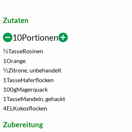
Zutaten
10
Portionen
1/2
Tasse
Rosinen
1
Orange
1/2
Zitrone, unbehandelt
1
Tasse
Haferflocken
100
g
Magerquark
1
Tasse
Mandeln, gehackt
4
EL
Kokosflocken
Zubereitung