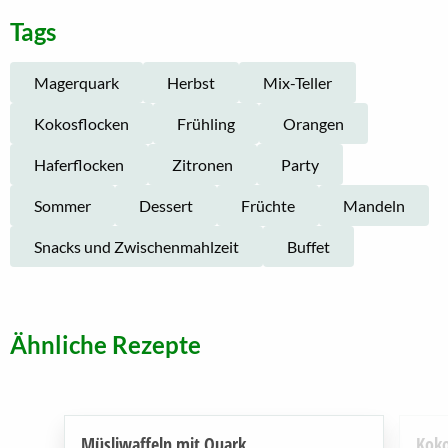
Tags
Magerquark
Herbst
Mix-Teller
Kokosflocken
Frühling
Orangen
Haferflocken
Zitronen
Party
Sommer
Dessert
Früchte
Mandeln
Snacks und Zwischenmahlzeit
Buffet
Ähnliche Rezepte
Müsliwaffeln mit Quark
Koko