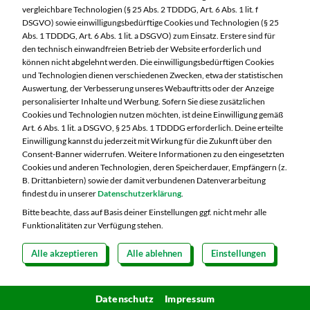
97424 Schweinfurt
vergleichbare Technologien (§ 25 Abs. 2 TDDDG, Art. 6 Abs. 1 lit. f
DSGVO) sowie einwilligungsbedürftige Cookies und Technologien (§ 25
Telefon:
09721 77040
Abs. 1 TDDDG, Art. 6 Abs. 1 lit. a DSGVO) zum Einsatz. Erstere sind für
den technisch einwandfreien Betrieb der Website erforderlich und
können nicht abgelehnt werden. Die einwilligungsbedürftigen Cookies
Markt ändern
und Technologien dienen verschiedenen Zwecken, etwa der statistischen
Auswertung, der Verbesserung unseres Webauftritts oder der Anzeige
Öffnungszeiten diese Woche:
personalisierter Inhalte und Werbung. Sofern Sie diese zusätzlichen
Cookies und Technologien nutzen möchten, ist deine Einwilligung gemäß
Mo:
07:00 – 20:00 Uhr
Art. 6 Abs. 1 lit. a DSGVO, § 25 Abs. 1 TDDDG erforderlich. Deine erteilte
Di:
07:00 – 20:00 Uhr
Einwilligung kannst du jederzeit mit Wirkung für die Zukunft über den
Consent-Banner widerrufen. Weitere Informationen zu den eingesetzten
Mi:
07:00 – 20:00 Uhr
Cookies und anderen Technologien, deren Speicherdauer, Empfängern (z.
Do:
07:00 – 20:00 Uhr
B. Drittanbietern) sowie der damit verbundenen Datenverarbeitung
Fr:
07:00 – 20:00 Uhr
findest du in unserer
Datenschutzerklärung
.
Sa:
07:00 – 20:00 Uhr
Bitte beachte, dass auf Basis deiner Einstellungen ggf. nicht mehr alle
Funktionalitäten zur Verfügung stehen.
Alle akzeptieren
Alle ablehnen
Einstellungen
Copyright 2026 © MARKTKAUF
Datenschutz
Impressum
Hinweisgebersystem Menschenrechte
Datenschutz
Impressum
Cookie-Einstellungen