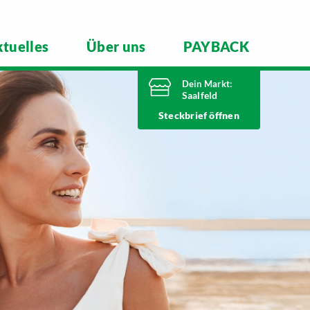
tuelles
Über uns
PAYBACK
Dein Markt:
Saalfeld
Heute bis
Steckbrief
20 Uhr geöffnet
Telefonnummer
03671 5970
Mittlerer Watzenbach 4
07318 Saalfeld
Markt ändern