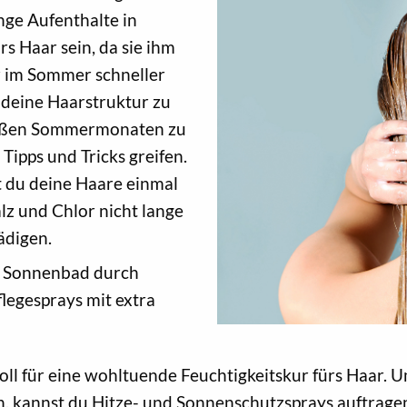
nge Aufenthalte in
s Haar sein, da sie ihm
ar im Sommer schneller
 deine Haarstruktur zu
 heißen Sommermonaten zu
Tipps und Tricks greifen.
t du deine Haare einmal
lz und Chlor nicht lange
ädigen.
d Sonnenbad durch
legesprays mit extra
toll für eine wohltuende Feuchtigkeitskur fürs Haar.
n, kannst du Hitze- und Sonnenschutzsprays auftrage