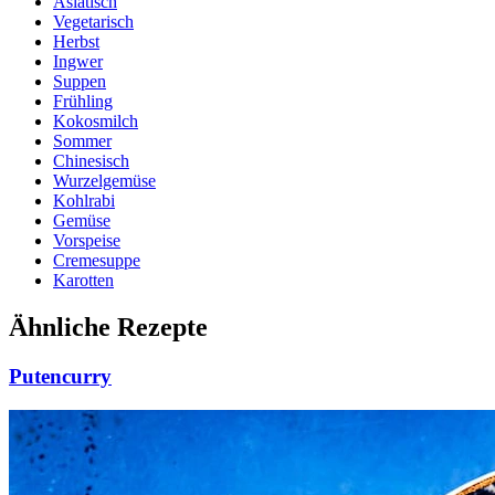
Asiatisch
Vegetarisch
Herbst
Ingwer
Suppen
Frühling
Kokosmilch
Sommer
Chinesisch
Wurzelgemüse
Kohlrabi
Gemüse
Vorspeise
Cremesuppe
Karotten
Ähnliche Rezepte
Putencurry