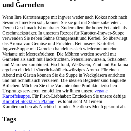
und Garnelen
Wenn Ihre Karottensuppe mit Ingwer weder nach Kokos noch nach
Sesam schmecken soll, können Sie sie gut mit Sahne zubereiten.
Deren Geschmack ist neutraler. Zudem dient ihr hoher Fettanteil als
Geschmacksträger. In unserem Rezept für Karotten-Ingwer-Suppe
verwenden Sie neben Sahne Orangensaft und Kerbel. So überwiegt
das Aroma von Gemüse und Früchten. Bei unserer Kartoffel-
Ingwer-Suppe mit Garnelen handelt es sich wiederum um eine
Variante mit Meeresfrüchten. Die Möhren werden sowohl mit
Garnelen als auch mit Hackfrüchten, Petersilienwurzeln, Schalotten
und Maronen kombiniert. Fischfond, Weißwein, Zimt und Kurkuma
ergeben ein leicht säuerlich-süßlich-würziges Aroma. Für einen
Abend mit Gästen können Sie die Suppe in Weckgläsern anrichten
und mit Schnittlauch verzieren. Die idealen Begleiter sind Baguette-
Brötchen. Möchten Sie eine Variante ohne Produkte tierischen
Ursprungs servieren, empfehlen wir Ihnen unsere
vegane
Kartoffelsuppe
. Für Fisch-Liebhaber: Entdecken Sie unsere deftige
Kartoffel-Stockfisch-Pfanne
- es lohnt sich! Mit einem
Karottenkuchen als Nachtisch runden Sie dieses Menü gekonnt ab.
Tags