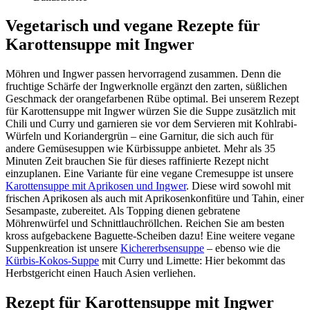
Vegetarisch und vegane Rezepte für
Karottensuppe mit Ingwer
Möhren und Ingwer passen hervorragend zusammen. Denn die
fruchtige Schärfe der Ingwerknolle ergänzt den zarten, süßlichen
Geschmack der orangefarbenen Rübe optimal. Bei unserem Rezept
für Karottensuppe mit Ingwer würzen Sie die Suppe zusätzlich mit
Chili und Curry und garnieren sie vor dem Servieren mit Kohlrabi-
Würfeln und Koriandergrün – eine Garnitur, die sich auch für
andere Gemüsesuppen wie Kürbissuppe anbietet. Mehr als 35
Minuten Zeit brauchen Sie für dieses raffinierte Rezept nicht
einzuplanen. Eine Variante für eine vegane Cremesuppe ist unsere
Karottensuppe mit Aprikosen und Ingwer
. Diese wird sowohl mit
frischen Aprikosen als auch mit Aprikosenkonfitüre und Tahin, einer
Sesampaste, zubereitet. Als Topping dienen gebratene
Möhrenwürfel und Schnittlauchröllchen. Reichen Sie am besten
kross aufgebackene Baguette-Scheiben dazu! Eine weitere vegane
Suppenkreation ist unsere
Kichererbsensuppe
– ebenso wie die
Kürbis-Kokos-Suppe
mit Curry und Limette: Hier bekommt das
Herbstgericht einen Hauch Asien verliehen.
Rezept für Karottensuppe mit Ingwer