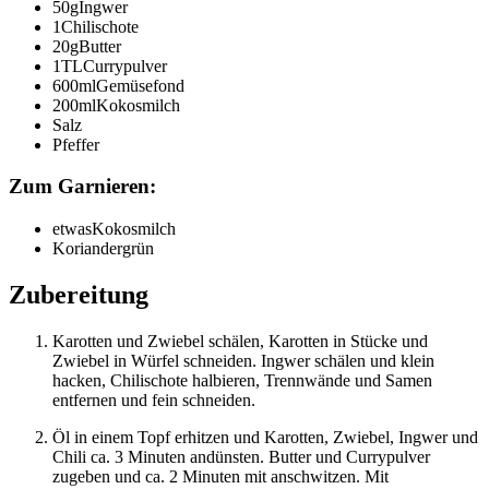
50
g
Ingwer
1
Chilischote
20
g
Butter
1
TL
Currypulver
600
ml
Gemüsefond
200
ml
Kokosmilch
Salz
Pfeffer
Zum Garnieren:
etwas
Kokosmilch
Koriandergrün
Zubereitung
Karotten und Zwiebel schälen, Karotten in Stücke und
Zwiebel in Würfel schneiden. Ingwer schälen und klein
hacken, Chilischote halbieren, Trennwände und Samen
entfernen und fein schneiden.
Öl in einem Topf erhitzen und Karotten, Zwiebel, Ingwer und
Chili ca. 3 Minuten andünsten. Butter und Currypulver
zugeben und ca. 2 Minuten mit anschwitzen. Mit