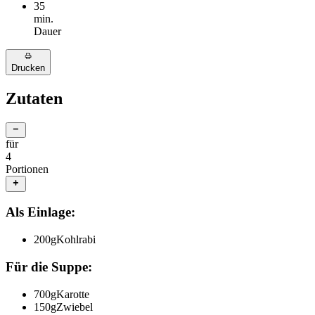
35
min.
Dauer
Drucken
Zutaten
für
4
Portionen
Als Einlage:
200
g
Kohlrabi
Für die Suppe:
700
g
Karotte
150
g
Zwiebel