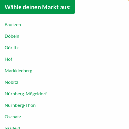
Wähle deinen Markt aus:
Bautzen
Döbeln
Görlitz
Hof
Markkleeberg
Nobitz
Nürnberg-Mögeldorf
Nürnberg-Thon
Erdbeer-Rucola-Salat
Oschatz
Erdbeer-Rucola-Salat-Rezept – saftig,
Saalfeld