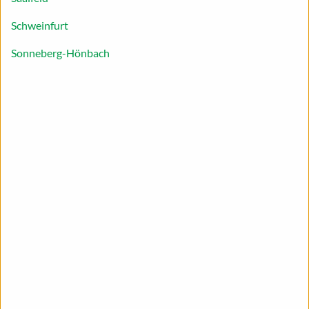
beantworten und an die Hand geben.
Schweinfurt
Sonneberg-Hönbach
Sommerferien: Spaß und Abenteuer für
die ganze Familie
Die langen Sommerferien sind eine tolle Zeit für
Aktivitäten mit Ihren Liebsten. Ob du die