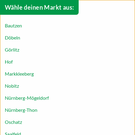
Wähle deinen Markt aus:
Bautzen
Döbeln
Görlitz
Hof
Markkleeberg
Nobitz
Familie
Nürnberg-Mögeldorf
Wie koche ich am besten mit meinen Kindern, wie
Nürnberg-Thon
gestalte ich das Familienleben kreativ? Diese
Fragen und noch mehr zum Thema Familie
Oschatz
möchten wir dir in diesem Ratgeber regelmäßig
Saalfeld