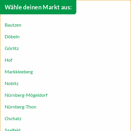
Wähle deinen Markt aus:
Bautzen
Döbeln
Görlitz
Hof
Markkleeberg
Nobitz
Snacks für Babys & Kinder
Nürnberg-Mögeldorf
Gesunde Ernährung für Babys und Kinder ist
Nürnberg-Thon
wichtig, das gilt auch für die kleinen Snacks
zwischendurch. Hier findest du Tipps und
Oschatz
Informationen sowie passende Rezepte – lass dich
Saalfeld