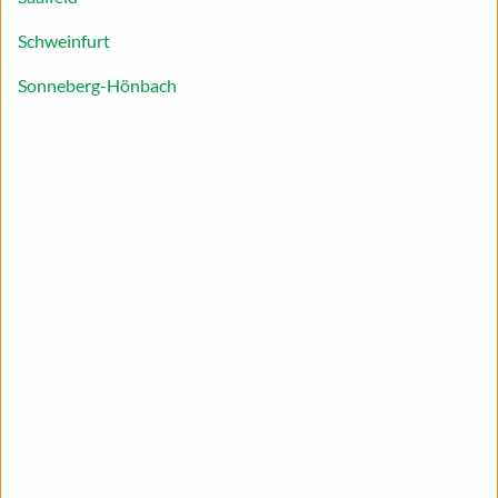
inspirieren.
Schweinfurt
Sonneberg-Hönbach
Zwischen dem fünften und siebten Lebensmonat