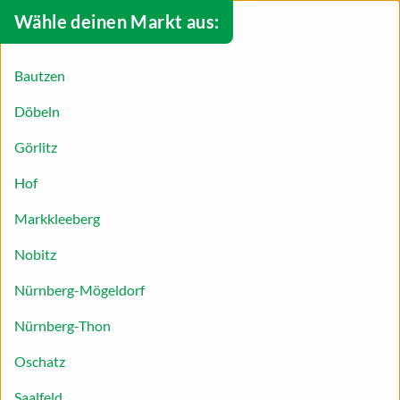
Wähle deinen Markt aus:
Bautzen
Döbeln
Görlitz
Hof
Markkleeberg
Nobitz
Saisonales Obst und Gemüse im
Nürnberg-Mögeldorf
September
Nürnberg-Thon
Oschatz
Langsam neigt sich der Sommer dem Ende, die
Saalfeld