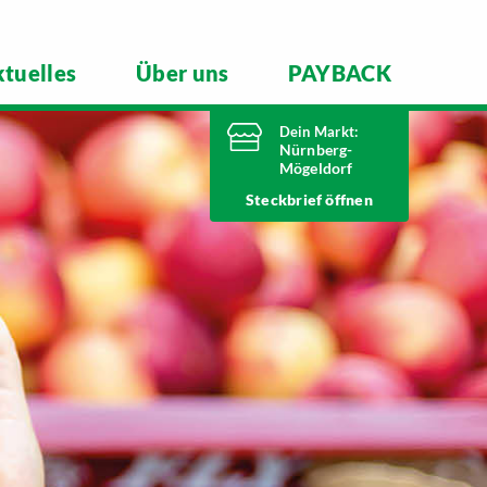
tuelles
Über uns
PAYBACK
Dein Markt:
Nürnberg-
Mögeldorf
Heute bis
Steckbrief
20 Uhr geöffnet
Telefonnummer
0911 54340
Laufamholzstraße 40/42
90482 Nürnberg
Markt ändern