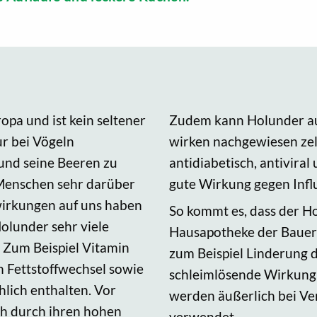
pa und ist kein seltener
Zudem kann Holunder au
nur bei Vögeln
wirken nachgewiesen zel
und seine Beeren zu
antidiabetisch, antiviral
 Menschen sehr darüber
gute Wirkung gegen Inf
swirkungen auf uns haben
So kommt es, dass der Ho
Holunder sehr viele
Hausapotheke der Bauern
. Zum Beispiel Vitamin
zum Beispiel Linderung 
en Fettstoffwechsel sowie
schleimlösende Wirkung e
hlich enthalten. Vor
werden äußerlich bei V
ch durch ihren hohen
verwendet.