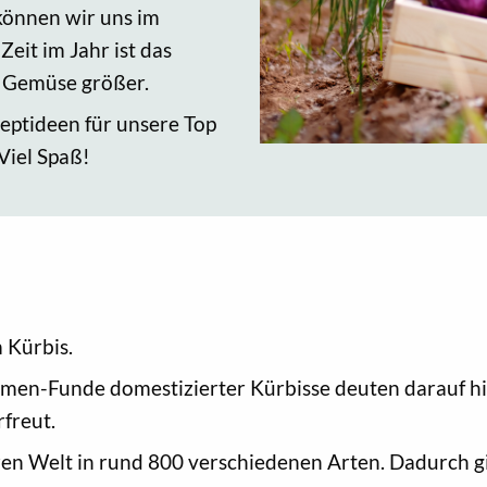
können wir uns im
eit im Jahr ist das
d Gemüse größer.
zeptideen für unsere Top
Viel Spaß!
 Kürbis.
amen-Funde domestizierter Kürbisse deuten darauf hin
freut.
zen Welt in rund 800 verschiedenen Arten. Dadurch gi