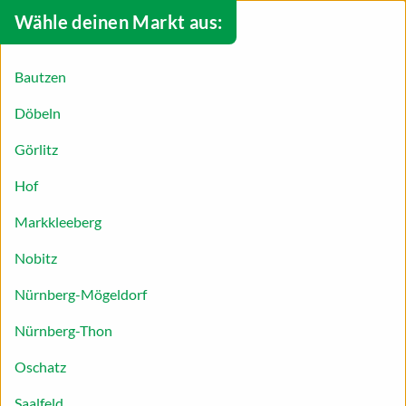
Wähle deinen Markt aus:
Bautzen
Döbeln
Görlitz
Hof
Markkleeberg
Nobitz
Nürnberg-Mögeldorf
Nürnberg-Thon
Energieriegel
Oschatz
Energie in Form von Kohlenhydraten, Eiweiß,
Saalfeld