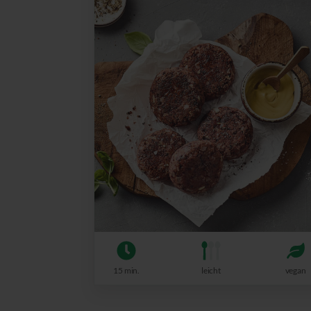
15 min.
leicht
vegan