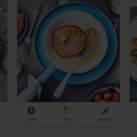
20 min.
leicht
vegetarisch