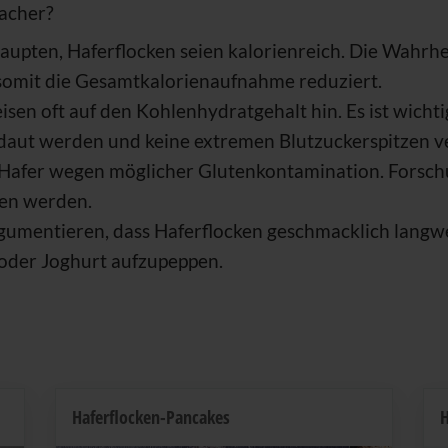
macher?
upten, Haferflocken seien kalorienreich. Die Wahrheit 
 somit die Gesamtkalorienaufnahme reduziert.
isen oft auf den Kohlenhydratgehalt hin. Es ist wicht
daut werden und keine extremen Blutzuckerspitzen v
fer wegen möglicher Glutenkontamination. Forschun
gen werden.
umentieren, dass Haferflocken geschmacklich langweil
 oder Joghurt aufzupeppen.
Haferflocken-Pancakes
H