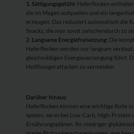
1. Sättigungsgefühl:
Haferflocken enthalten 
die im Magen aufquellen und ein langanha
erzeugen. Das reduziert automatisch die 
Snacks, die man sonst zwischendurch zu si
2. Langsame Energiefreisetzung:
Die kompl
Haferflocken werden nur langsam verdaut,
gleichmäßigen Energieversorgung führt. Die
Heißhungerattacken zu vermeiden.
Darüber hinaus:
Haferflocken können eine wichtige Rolle i
spielen, sei es bei Low-Carb, High-Protei
Ernährungsplänen. Ihr niedriger glykämisc
starke Blutzuckerschwankungen, was beso