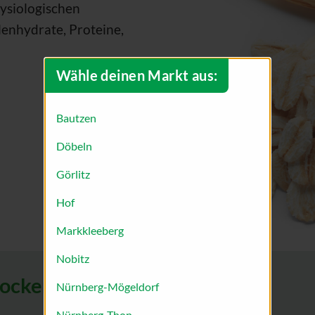
ysiologischen
lenhydrate, Proteine,
Wähle deinen Markt aus:
Bautzen
Döbeln
Görlitz
Hof
Markkleeberg
Nobitz
locken
Nürnberg-Mögeldorf
Nürnberg-Thon