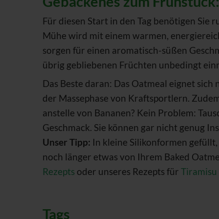
Gebackenes zum Frühstück:
Für diesen Start in den Tag benötigen Sie
Mühe wird mit einem warmen, energiereich
sorgen für einen aromatisch-süßen Geschm
übrig gebliebenen Früchten unbedingt ein
Das Beste daran: Das Oatmeal eignet sich n
der Massephase von Kraftsportlern. Zude
anstelle von Bananen? Kein Problem: Taus
Geschmack. Sie können gar nicht genug I
Unser Tipp:
In kleine Silikonformen gefüll
noch länger etwas von Ihrem Baked Oatmea
Rezepts
oder unseres Rezepts für
Tiramisu
Tags