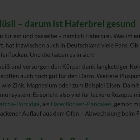
üsli – darum ist Haferbrei gesund
für ein und dasselbe – nämlich Haferbrei. Was im e
t, hat inzwischen auch in Deutschland viele Fans. Ob
aferflocken. Und die haben es in sich!
weiß und versorgen den Körper dank langkettiger Koh
ststoffen auch noch gut für den Darm. Weitere Pluspu
wie Zink, Magnesium oder zum Beispiel Eisen. Damit 
mmunsystem. Es spricht also viel für leckere Rezepte m
atcha-Porridge
, als
Haferflocken-Pancakes
, gemixt m
backener Auflauf aus dem Ofen – Abwechslung beim Fr