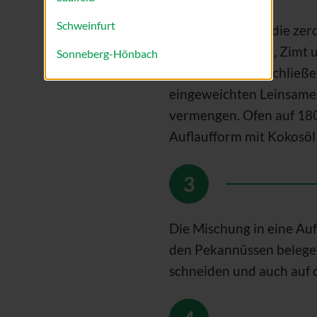
Schweinfurt
In einer Schüssel die ze
Kokosnussöl, Salz, Zimt
Sonneberg-Hönbach
unterrühren. Anschließe
eingeweichten Leinsam
vermengen. Ofen auf 180
Auflaufform mit Kokosöl 
Die Mischung in eine Au
den Pekannüssen belegen
schneiden und auch auf d