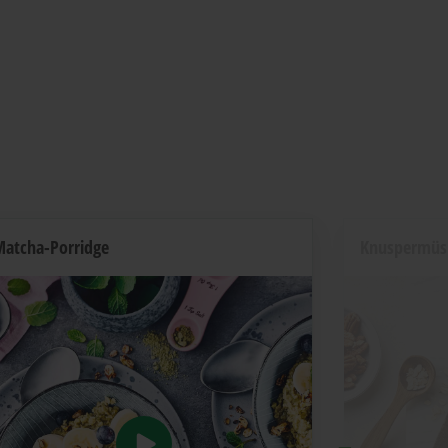
atcha-Porridge
Knuspermüsl