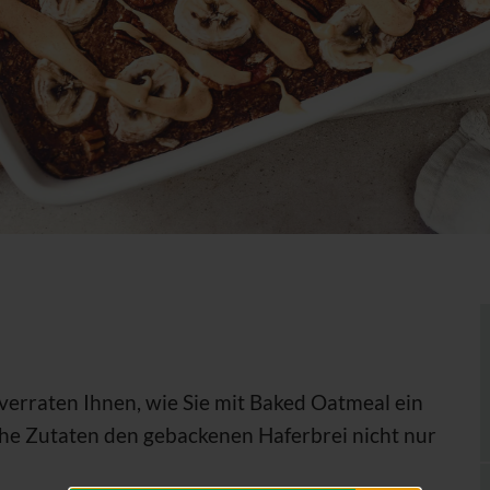
erraten Ihnen, wie Sie mit Baked Oatmeal ein
he Zutaten den gebackenen Haferbrei nicht nur