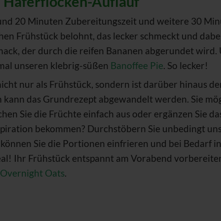
 Haferflocken-Auflauf
 rund 20 Minuten Zubereitungszeit und weitere 30 Min
en Frühstück belohnt, das lecker schmeckt und dabei
ack, der durch die reifen Bananen abgerundet wird.
mal unseren klebrig-süßen
Banoffee Pie
. So lecker!
icht nur als Frühstück, sondern ist darüber hinaus de
m kann das Grundrezept abgewandelt werden. Sie mö
chen Sie die Früchte einfach aus oder ergänzen Sie 
nspiration bekommen? Durchstöbern Sie unbedingt un
t, können Sie die Portionen einfrieren und bei Bedarf
l! Ihr Frühstück entspannt am Vorabend vorbereiten
 Overnight Oats
.