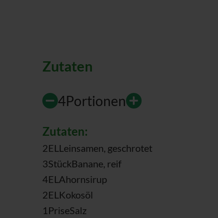
Zutaten
4
Portionen
Zutaten:
2
EL
Leinsamen, geschrotet
3
Stück
Banane, reif
4
EL
Ahornsirup
2
EL
Kokosöl
1
Prise
Salz