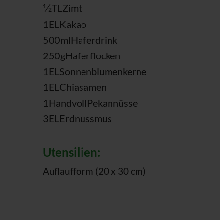
1/2
TL
Zimt
1
EL
Kakao
500
ml
Haferdrink
250
g
Haferflocken
1
EL
Sonnenblumenkerne
1
EL
Chiasamen
1
Handvoll
Pekannüsse
3
EL
Erdnussmus
Utensilien:
Auflaufform (20 x 30 cm)