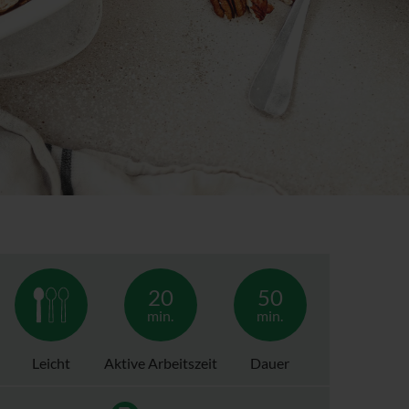
20
50
min.
min.
Leicht
Aktive Arbeitszeit
Dauer