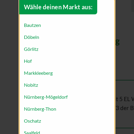
Wähle deinen Markt aus:
Bautzen
Döbeln
Zubereitung
Görlitz
Zubereitung:
Hof
Markkleeberg
Nobitz
Nürnberg-Mögeldorf
Die Leinsamen mit 5 EL 
beiseitestellen. 2/3 der
Nürnberg-Thon
Oschatz
Saalfeld