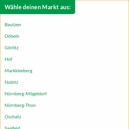
Wähle deinen Markt aus:
Bautzen
Döbeln
Görlitz
Hof
Markkleeberg
Nobitz
Nürnberg-Mögeldorf
Nürnberg-Thon
Haferflockensuppe
Oschatz
Haferflocken zum Frühstück sind weit verbreitet –
Saalfeld