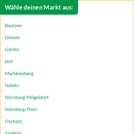
Wähle deinen Markt aus:
Bautzen
Döbeln
Görlitz
Hof
Markkleeberg
Nobitz
Nürnberg-Mögeldorf
Nürnberg-Thon
Bunter Obstsalat
Oschatz
Entdecken Sie süßen Obstgenuss neu: Mit
Saalfeld