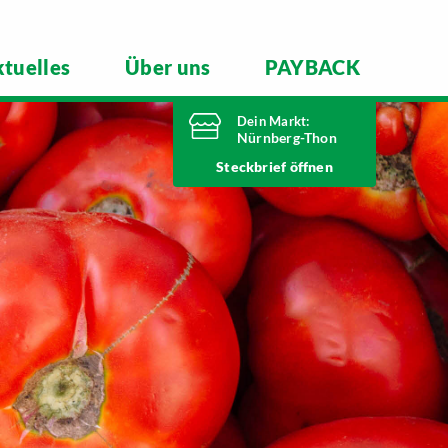
tuelles
Über uns
PAYBACK
Dein Markt:
Nürnberg-Thon
Heute bis
Steckbrief
20 Uhr geöffnet
Telefonnummer
0911 93460
Wilhelmshavener Straße 15
90425 Nürnberg
Markt ändern