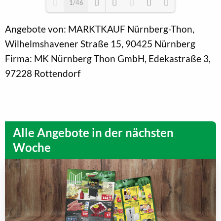
1/46
Angebote von: MARKTKAUF Nürnberg-Thon,
Loading PDF 11% ...
Wilhelmshavener Straße 15, 90425 Nürnberg
Firma: MK Nürnberg Thon GmbH, Edekastraße 3,
97228 Rottendorf
Alle Angebote in der nächsten
Woche