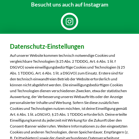
Besucht uns
auch auf Instagram
Dein Markt:
Datenschutz-Einstellungen
MARKTKAUF Nürnberg-Thon
Wilhelmshavener Straße 15
Auf unserer Website kommen technisch notwendige Cookies und
90425 Nürnberg
vergleichbare Technologien (§ 25 Abs. 2 TDDDG, Art. 6 Abs. 1 lit. f
DSGVO) sowie einwilligungsbedürftige Cookies und Technologien (§ 25
Telefon:
0911 93460
Abs. 1 TDDDG, Art. 6 Abs. 1 lit. a DSGVO) zum Einsatz. Erstere sind für
den technisch einwandfreien Betrieb der Website erforderlich und
können nicht abgelehnt werden. Die einwilligungsbedürftigen Cookies
Markt ändern
und Technologien dienen verschiedenen Zwecken, etwa der statistischen
Auswertung, der Verbesserung unseres Webauftritts oder der Anzeige
Öffnungszeiten diese Woche:
personalisierter Inhalte und Werbung. Sofern Sie diese zusätzlichen
Cookies und Technologien nutzen möchten, ist deine Einwilligung gemäß
Mo:
07:00 – 20:00 Uhr
Art. 6 Abs. 1 lit. a DSGVO, § 25 Abs. 1 TDDDG erforderlich. Deine erteilte
Di:
07:00 – 20:00 Uhr
Einwilligung kannst du jederzeit mit Wirkung für die Zukunft über den
Consent-Banner widerrufen. Weitere Informationen zu den eingesetzten
Mi:
07:00 – 20:00 Uhr
Cookies und anderen Technologien, deren Speicherdauer, Empfängern (z.
Do:
07:00 – 20:00 Uhr
B. Drittanbietern) sowie der damit verbundenen Datenverarbeitung