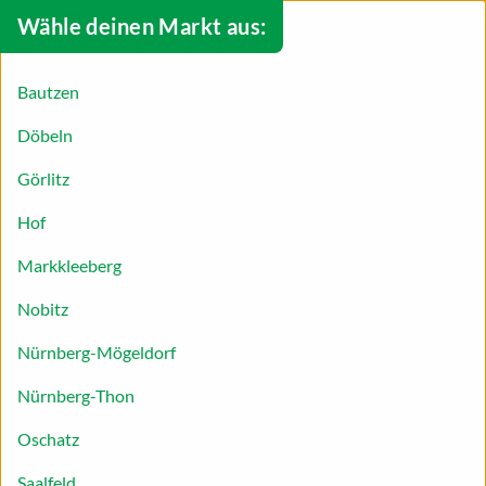
Wähle deinen Markt aus:
Bautzen
Döbeln
Görlitz
Hof
Markkleeberg
Nobitz
Vorbereitung ist alles: Mit Meal Prep
Nürnberg-Mögeldorf
zur Alltagsverbesserung!
Nürnberg-Thon
Du suchst nach einer praktischen Methode der
Planung und Zubereitung von Mahlzeiten, die dir
Oschatz
Zeit, Geld und Stress spart? Meal Prep ist die
Saalfeld