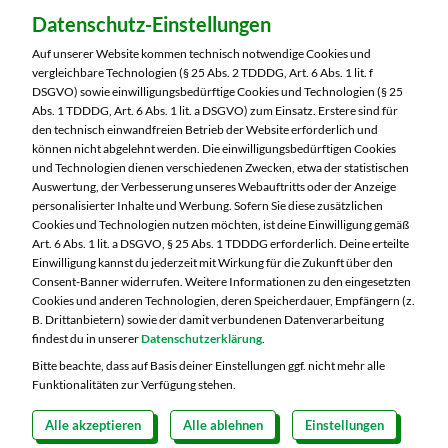
Dein Markt:
Datenschutz-Einstellungen
MARKTKAUF Nürnberg-Mögeldorf
Laufamholzstraße 40/42
Auf unserer Website kommen technisch notwendige Cookies und
90482 Nürnberg
vergleichbare Technologien (§ 25 Abs. 2 TDDDG, Art. 6 Abs. 1 lit. f
DSGVO) sowie einwilligungsbedürftige Cookies und Technologien (§ 25
Telefon:
0911 54340
Abs. 1 TDDDG, Art. 6 Abs. 1 lit. a DSGVO) zum Einsatz. Erstere sind für
den technisch einwandfreien Betrieb der Website erforderlich und
können nicht abgelehnt werden. Die einwilligungsbedürftigen Cookies
Markt ändern
und Technologien dienen verschiedenen Zwecken, etwa der statistischen
Auswertung, der Verbesserung unseres Webauftritts oder der Anzeige
Öffnungszeiten diese Woche:
personalisierter Inhalte und Werbung. Sofern Sie diese zusätzlichen
Cookies und Technologien nutzen möchten, ist deine Einwilligung gemäß
Mo:
08:00 – 20:00 Uhr
Art. 6 Abs. 1 lit. a DSGVO, § 25 Abs. 1 TDDDG erforderlich. Deine erteilte
Di:
08:00 – 20:00 Uhr
Einwilligung kannst du jederzeit mit Wirkung für die Zukunft über den
Consent-Banner widerrufen. Weitere Informationen zu den eingesetzten
Mi:
08:00 – 20:00 Uhr
Cookies und anderen Technologien, deren Speicherdauer, Empfängern (z.
Do:
08:00 – 20:00 Uhr
B. Drittanbietern) sowie der damit verbundenen Datenverarbeitung
Fr:
08:00 – 20:00 Uhr
findest du in unserer
Datenschutzerklärung
.
Sa:
08:00 – 20:00 Uhr
Bitte beachte, dass auf Basis deiner Einstellungen ggf. nicht mehr alle
Funktionalitäten zur Verfügung stehen.
Alle akzeptieren
Alle ablehnen
Einstellungen
Copyright 2026 © MARKTKAUF
Datenschutz
Impressum