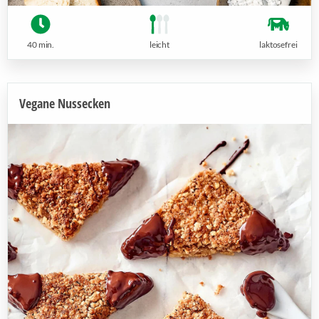
40 min.
leicht
laktosefrei
Vegane Nussecken