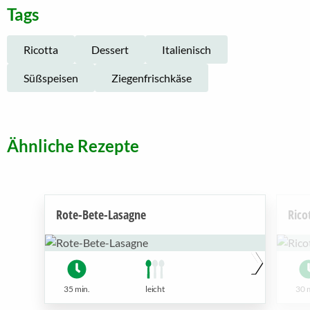
Tags
Ricotta
Dessert
Italienisch
Süßspeisen
Ziegenfrischkäse
Ähnliche Rezepte
Rote-Bete-Lasagne
Rico
35 min.
leicht
30 