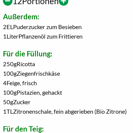
12
Portionen
Außerdem:
2
EL
Puderzucker zum Besieben
1
Liter
Pflanzenöl zum Frittieren
Für die Füllung:
250
g
Ricotta
100
g
Ziegenfrischkäse
4
Feige, frisch
100
g
Pistazien, gehackt
50
g
Zucker
1
TL
Zitronenschale, fein abgerieben (Bio Zitrone)
Für den Teig: