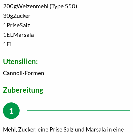
200
g
Weizenmehl (Type 550)
30
g
Zucker
1
Prise
Salz
1
EL
Marsala
1
Ei
Utensilien:
Cannoli-Formen
Zubereitung
Mehl, Zucker, eine Prise Salz und Marsala in eine