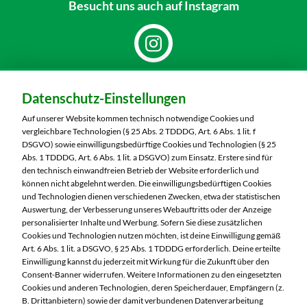
Besucht uns
auch auf Instagram
Dein Markt:
Datenschutz-Einstellungen
MARKTKAUF Nürnberg-Mögeldorf
Laufamholzstraße 40/42
Auf unserer Website kommen technisch notwendige Cookies und
90482 Nürnberg
vergleichbare Technologien (§ 25 Abs. 2 TDDDG, Art. 6 Abs. 1 lit. f
DSGVO) sowie einwilligungsbedürftige Cookies und Technologien (§ 25
Telefon:
0911 54340
Abs. 1 TDDDG, Art. 6 Abs. 1 lit. a DSGVO) zum Einsatz. Erstere sind für
den technisch einwandfreien Betrieb der Website erforderlich und
können nicht abgelehnt werden. Die einwilligungsbedürftigen Cookies
Markt ändern
und Technologien dienen verschiedenen Zwecken, etwa der statistischen
Auswertung, der Verbesserung unseres Webauftritts oder der Anzeige
Öffnungszeiten diese Woche:
personalisierter Inhalte und Werbung. Sofern Sie diese zusätzlichen
Cookies und Technologien nutzen möchten, ist deine Einwilligung gemäß
Mo:
08:00 – 20:00 Uhr
Art. 6 Abs. 1 lit. a DSGVO, § 25 Abs. 1 TDDDG erforderlich. Deine erteilte
Di:
08:00 – 20:00 Uhr
Einwilligung kannst du jederzeit mit Wirkung für die Zukunft über den
Consent-Banner widerrufen. Weitere Informationen zu den eingesetzten
Mi:
08:00 – 20:00 Uhr
Cookies und anderen Technologien, deren Speicherdauer, Empfängern (z.
Do:
08:00 – 20:00 Uhr
B. Drittanbietern) sowie der damit verbundenen Datenverarbeitung