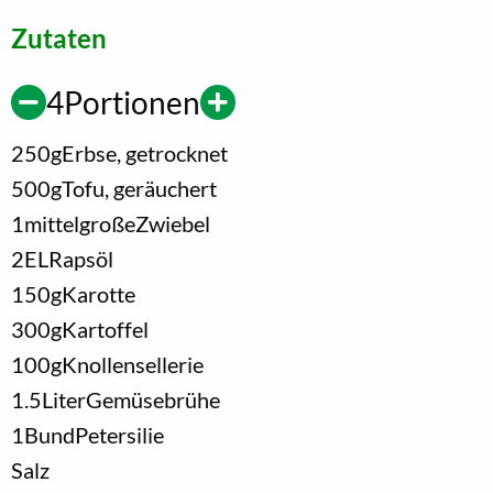
Zutaten
4
Portionen
250
g
Erbse, getrocknet
500
g
Tofu, geräuchert
1
mittelgroße
Zwiebel
2
EL
Rapsöl
150
g
Karotte
300
g
Kartoffel
100
g
Knollensellerie
1.5
Liter
Gemüsebrühe
1
Bund
Petersilie
Salz