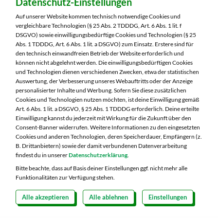
Datenschutz-Einstellungen
MARKTKAUF Nobitz
Altenburger Straße 29
Auf unserer Website kommen technisch notwendige Cookies und
04603 Nobitz
vergleichbare Technologien (§ 25 Abs. 2 TDDDG, Art. 6 Abs. 1 lit. f
DSGVO) sowie einwilligungsbedürftige Cookies und Technologien (§ 25
Telefon:
03447 51260
Abs. 1 TDDDG, Art. 6 Abs. 1 lit. a DSGVO) zum Einsatz. Erstere sind für
den technisch einwandfreien Betrieb der Website erforderlich und
können nicht abgelehnt werden. Die einwilligungsbedürftigen Cookies
Markt ändern
und Technologien dienen verschiedenen Zwecken, etwa der statistischen
Auswertung, der Verbesserung unseres Webauftritts oder der Anzeige
Öffnungszeiten diese Woche:
personalisierter Inhalte und Werbung. Sofern Sie diese zusätzlichen
Cookies und Technologien nutzen möchten, ist deine Einwilligung gemäß
Mo:
07:00 – 20:00 Uhr
Art. 6 Abs. 1 lit. a DSGVO, § 25 Abs. 1 TDDDG erforderlich. Deine erteilte
Di:
07:00 – 20:00 Uhr
Einwilligung kannst du jederzeit mit Wirkung für die Zukunft über den
Consent-Banner widerrufen. Weitere Informationen zu den eingesetzten
Mi:
07:00 – 20:00 Uhr
Cookies und anderen Technologien, deren Speicherdauer, Empfängern (z.
Do:
07:00 – 20:00 Uhr
B. Drittanbietern) sowie der damit verbundenen Datenverarbeitung
Fr:
07:00 – 20:00 Uhr
findest du in unserer
Datenschutzerklärung
.
Sa:
07:00 – 20:00 Uhr
Bitte beachte, dass auf Basis deiner Einstellungen ggf. nicht mehr alle
Funktionalitäten zur Verfügung stehen.
Alle akzeptieren
Alle ablehnen
Einstellungen
Copyright 2026 © MARKTKAUF
Datenschutz
Impressum