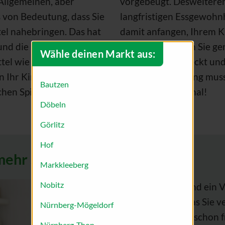
 Allgemeinen, aber
vorgebeugt. Desweiteren
 von Bedeutung, dass Sie
langfristigen Essgewohnh
el nahebringen. Das hat
damit anfangen, Ihrem 
und die Entwicklung
zu bieten. Kochen Sie g
Wähle deinen Markt aus:
l wie z.B. Brokkoli
Ihnen, was schmeckt und 
 Ihr Kind diese früh
gesunde Ernährung muss n
Bautzen
schen Spiel und Spaß
lecker ist sie allemal!
Döbeln
Görlitz
Hof
mehr Spaß
Markkleeberg
Nobitz
Sie sind Ihrem Kind ein
darauf achten, was Sie 
Nürnberg-Mögeldorf
Daher sollten Sie schon
Nürnberg-Thon