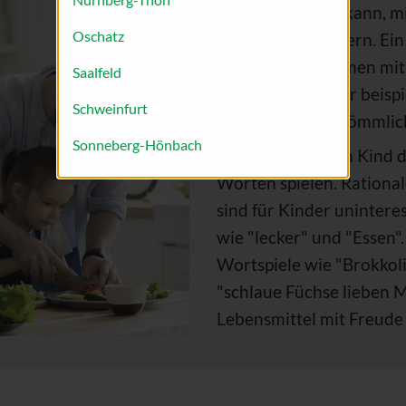
sodass es lernen kann, 
Oschatz
Gerichte zu zaubern. Ein 
Viele Rezepte kämen mit 
Saalfeld
kreieren Sie daher beis
Schweinfurt
anstelle von herkömmlic
Sonneberg-Hönbach
Bringen Sie Ihrem Kind 
Worten spielen. Rationa
sind für Kinder uninter
wie "lecker" und "Essen
Wortspiele wie "Brokkoli 
"schlaue Füchse lieben 
Lebensmittel mit Freude