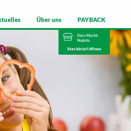
tuelles
Über uns
PAYBACK
Dein Markt:
Nobitz
Heute bis
Steckbrief
20 Uhr geöffnet
Telefonnummer
03447 51260
Altenburger Straße 29
04603 Nobitz
Markt ändern