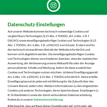
Dein Markt:
Datenschutz-Einstellungen
MARKTKAUF Hof
Schleizer Straße 49
Auf unserer Website kommen technisch notwendige Cookies und
95028 Hof
vergleichbare Technologien (§ 25 Abs. 2 TDDDG, Art. 6 Abs. 1 lit. f
DSGVO) sowie einwilligungsbedürftige Cookies und Technologien (§ 25
Telefon:
09281 7186
Abs. 1 TDDDG, Art. 6 Abs. 1 lit. a DSGVO) zum Einsatz. Erstere sind für
den technisch einwandfreien Betrieb der Website erforderlich und
können nicht abgelehnt werden. Die einwilligungsbedürftigen Cookies
Markt ändern
und Technologien dienen verschiedenen Zwecken, etwa der statistischen
Auswertung, der Verbesserung unseres Webauftritts oder der Anzeige
Öffnungszeiten diese Woche:
personalisierter Inhalte und Werbung. Sofern Sie diese zusätzlichen
Cookies und Technologien nutzen möchten, ist deine Einwilligung gemäß
Mo:
07:00 – 20:00 Uhr
Art. 6 Abs. 1 lit. a DSGVO, § 25 Abs. 1 TDDDG erforderlich. Deine erteilte
Di:
07:00 – 20:00 Uhr
Einwilligung kannst du jederzeit mit Wirkung für die Zukunft über den
Consent-Banner widerrufen. Weitere Informationen zu den eingesetzten
Mi:
07:00 – 20:00 Uhr
Cookies und anderen Technologien, deren Speicherdauer, Empfängern (z.
Do:
07:00 – 20:00 Uhr
B. Drittanbietern) sowie der damit verbundenen Datenverarbeitung
Fr:
07:00 – 20:00 Uhr
findest du in unserer
Datenschutzerklärung
.
Sa:
07:00 – 20:00 Uhr
Bitte beachte, dass auf Basis deiner Einstellungen ggf. nicht mehr alle