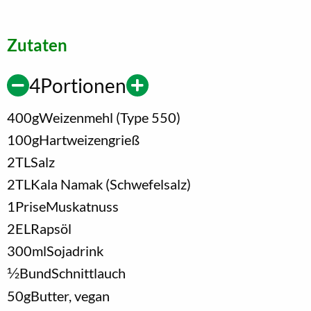
Zutaten
4
Portionen
400
g
Weizenmehl (Type 550)
100
g
Hartweizengrieß
2
TL
Salz
2
TL
Kala Namak (Schwefelsalz)
1
Prise
Muskatnuss
2
EL
Rapsöl
300
ml
Sojadrink
1/2
Bund
Schnittlauch
50
g
Butter, vegan