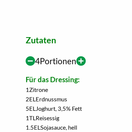
Zutaten
4
Portionen
Für das Dressing:
1
Zitrone
2
EL
Erdnussmus
5
EL
Joghurt, 3,5% Fett
1
TL
Reisessig
1.5
EL
Sojasauce, hell