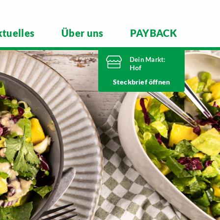
tuelles
Über uns
PAYBACK
Dein Markt:
Hof
Heute von 7 Uhr
Steckbrief
bis 20 Uhr geöffnet
Telefonnummer
09281 7186
Schleizer Straße 49
95028 Hof
Markt ändern