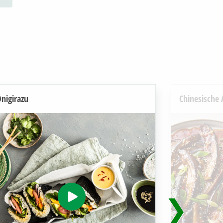
nigirazu
Chinesische