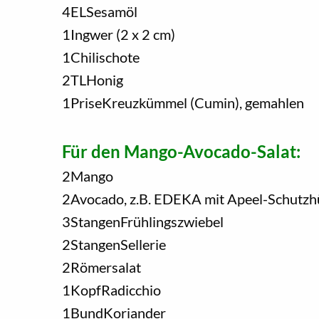
4
EL
Sesamöl
1
Ingwer (2 x 2 cm)
1
Chilischote
2
TL
Honig
1
Prise
Kreuzkümmel (Cumin), gemahlen
Für den Mango-Avocado-Salat:
2
Mango
2
Avocado, z.B. EDEKA mit Apeel-Schutzh
3
Stangen
Frühlingszwiebel
2
Stangen
Sellerie
2
Römersalat
1
Kopf
Radicchio
1
Bund
Koriander