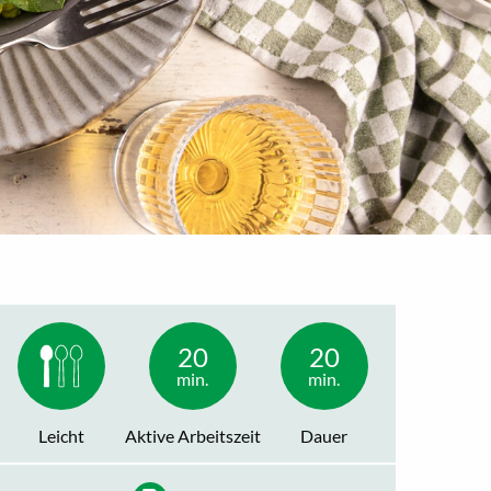
20
20
min.
min.
Leicht
Aktive Arbeitszeit
Dauer