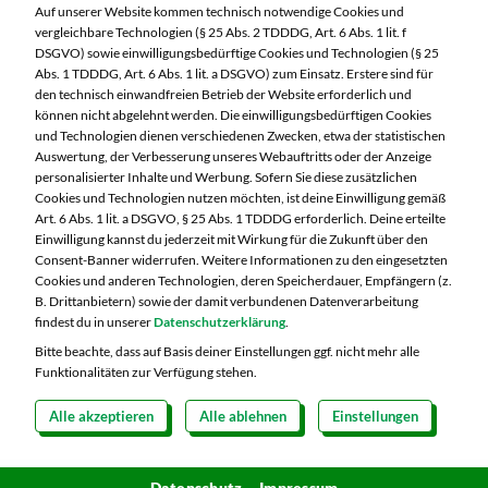
Schleizer Straße 49
Auf unserer Website kommen technisch notwendige Cookies und
95028 Hof
vergleichbare Technologien (§ 25 Abs. 2 TDDDG, Art. 6 Abs. 1 lit. f
DSGVO) sowie einwilligungsbedürftige Cookies und Technologien (§ 25
Telefon:
09281 7186
Abs. 1 TDDDG, Art. 6 Abs. 1 lit. a DSGVO) zum Einsatz. Erstere sind für
den technisch einwandfreien Betrieb der Website erforderlich und
können nicht abgelehnt werden. Die einwilligungsbedürftigen Cookies
Markt ändern
und Technologien dienen verschiedenen Zwecken, etwa der statistischen
Auswertung, der Verbesserung unseres Webauftritts oder der Anzeige
Öffnungszeiten diese Woche:
personalisierter Inhalte und Werbung. Sofern Sie diese zusätzlichen
Cookies und Technologien nutzen möchten, ist deine Einwilligung gemäß
Mo:
07:00 – 20:00 Uhr
Art. 6 Abs. 1 lit. a DSGVO, § 25 Abs. 1 TDDDG erforderlich. Deine erteilte
Di:
07:00 – 20:00 Uhr
Einwilligung kannst du jederzeit mit Wirkung für die Zukunft über den
Consent-Banner widerrufen. Weitere Informationen zu den eingesetzten
Mi:
07:00 – 20:00 Uhr
Cookies und anderen Technologien, deren Speicherdauer, Empfängern (z.
Do:
07:00 – 20:00 Uhr
B. Drittanbietern) sowie der damit verbundenen Datenverarbeitung
Fr:
07:00 – 20:00 Uhr
findest du in unserer
Datenschutzerklärung
.
Sa:
07:00 – 20:00 Uhr
Bitte beachte, dass auf Basis deiner Einstellungen ggf. nicht mehr alle
Funktionalitäten zur Verfügung stehen.
Alle akzeptieren
Alle ablehnen
Einstellungen
Copyright 2026 © MARKTKAUF
Datenschutz
Impressum
Hinweisgebersystem Menschenrechte
Datenschutz
Cookie-Einstellungen
Impressum