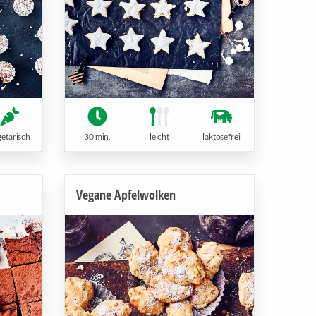
30 min.
leicht
laktosefrei
getarisch
Vegane Apfelwolken