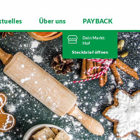
tuelles
Über uns
PAYBACK
Dein Markt:
Hof
Heute bis
Steckbrief
20 Uhr geöffnet
Telefonnummer
09281 7186
Schleizer Straße 49
95028 Hof
Markt ändern