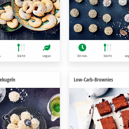
.
leicht
vegan
30 min.
leicht
ve
iekugeln
Low-Carb-Brownies