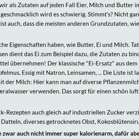
ir als Zutaten auf jeden Fall Eier, Milch und Butte
geschmacklich wird es schwierig. Stimmt's? Nicht ganz
e ist auch, dass die meisten anderen Grundzutaten, wi
iche Eigenschaften haben, wie Butter, Ei und Milch. Tat
n dient das Ei zum Beispiel dazu, die Zutaten zu bin
ittel übernehmen! Der klassische "Ei-Ersatz" aus dem
mus, Essig mit Natron, Leinsamen, ... Die Liste ist l
it der Milch: Hier kann man auf diverse Pflanzenmilch
alwasser verwenden. Das sorgt für einen schön luftig
-Rezepten auch gleich auf industriellen Zucker verzi
tteln, diverses getrocknetes Obst, Kokosblütensirup
zwar auch nicht immer super kalorienarm, dafür abe