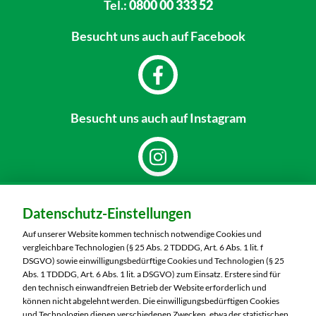
Tel.:
0800 00 333 52
Besucht uns
auch auf Facebook
Besucht uns
auch auf Instagram
Dein Markt:
Datenschutz-Einstellungen
MARKTKAUF Görlitz
Nieskyer Straße 100
Auf unserer Website kommen technisch notwendige Cookies und
02828 Görlitz
vergleichbare Technologien (§ 25 Abs. 2 TDDDG, Art. 6 Abs. 1 lit. f
DSGVO) sowie einwilligungsbedürftige Cookies und Technologien (§ 25
Telefon:
03581 3670
Abs. 1 TDDDG, Art. 6 Abs. 1 lit. a DSGVO) zum Einsatz. Erstere sind für
den technisch einwandfreien Betrieb der Website erforderlich und
können nicht abgelehnt werden. Die einwilligungsbedürftigen Cookies
Markt ändern
und Technologien dienen verschiedenen Zwecken, etwa der statistischen