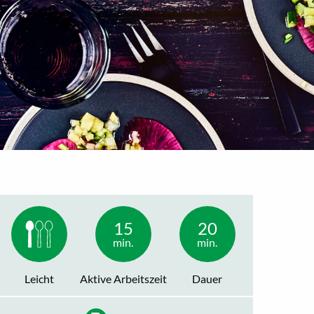
15
20
min.
min.
Leicht
Aktive Arbeitszeit
Dauer