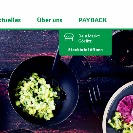
tuelles
Über uns
PAYBACK
Dein Markt:
Görlitz
Heute von 7 Uhr
Steckbrief
bis 21 Uhr geöffnet
Telefonnummer
03581 3670
Nieskyer Straße 100
02828 Görlitz
Markt ändern