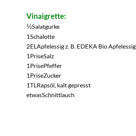
Vinaigrette:
1/2
Salatgurke
1
Schalotte
2
EL
Apfelessig z. B. EDEKA Bio Apfelessig
1
Prise
Salz
1
Prise
Pfeffer
1
Prise
Zucker
1
TL
Rapsöl, kalt gepresst
etwas
Schnittlauch