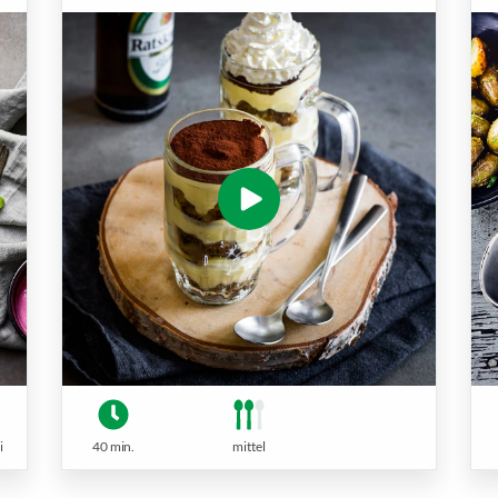
40 min.
mittel
i