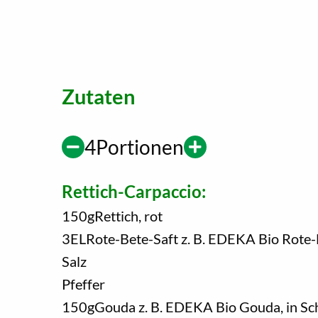
Zutaten
4
Portionen
Rettich-Carpaccio:
150
g
Rettich, rot
3
EL
Rote-Bete-Saft z. B. EDEKA Bio Rote-
Salz
Pfeffer
150
g
Gouda z. B. EDEKA Bio Gouda, in Sc