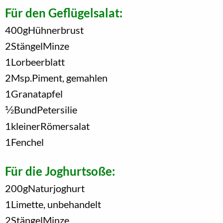
Für den Geflügelsalat:
400
g
Hühnerbrust
2
Stängel
Minze
1
Lorbeerblatt
2
Msp.
Piment, gemahlen
1
Granatapfel
1/2
Bund
Petersilie
1
kleiner
Römersalat
1
Fenchel
Für die Joghurtsoße:
200
g
Naturjoghurt
1
Limette, unbehandelt
2
Stängel
Minze