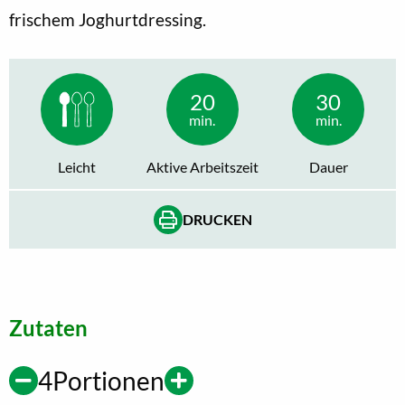
frischem Joghurtdressing.
20
30
min.
min.
Leicht
Aktive Arbeitszeit
Dauer
DRUCKEN
Zutaten
4
Portionen