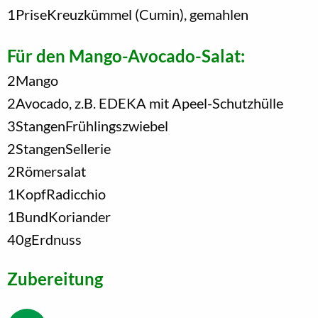
1
Prise
Kreuzkümmel (Cumin), gemahlen
Für den Mango-Avocado-Salat:
2
Mango
2
Avocado, z.B. EDEKA mit Apeel-Schutzhülle
3
Stangen
Frühlingszwiebel
2
Stangen
Sellerie
2
Römersalat
1
Kopf
Radicchio
1
Bund
Koriander
40
g
Erdnuss
Zubereitung