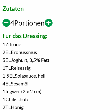
Zutaten
4
Portionen
Für das Dressing:
1
Zitrone
2
EL
Erdnussmus
5
EL
Joghurt, 3,5% Fett
1
TL
Reisessig
1.5
EL
Sojasauce, hell
4
EL
Sesamöl
1
Ingwer (2 x 2 cm)
1
Chilischote
2
TL
Honig