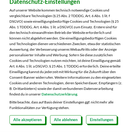
Datenschutz-Einstellungen
MARKTKAUF Görlitz
Nieskyer Straße 100
Auf unserer Website kommen technisch notwendige Cookies und
02828 Görlitz
vergleichbare Technologien (§ 25 Abs. 2 TDDDG, Art. 6 Abs. 1 lit. f
DSGVO) sowie einwilligungsbedürftige Cookies und Technologien (§ 25
Telefon:
03581 3670
Abs. 1 TDDDG, Art. 6 Abs. 1 lit. a DSGVO) zum Einsatz. Erstere sind für
den technisch einwandfreien Betrieb der Website erforderlich und
können nicht abgelehnt werden. Die einwilligungsbedürftigen Cookies
Markt ändern
und Technologien dienen verschiedenen Zwecken, etwa der statistischen
Auswertung, der Verbesserung unseres Webauftritts oder der Anzeige
Öffnungszeiten diese Woche:
personalisierter Inhalte und Werbung. Sofern Sie diese zusätzlichen
Cookies und Technologien nutzen möchten, ist deine Einwilligung gemäß
Mo:
07:00 – 20:00 Uhr
Art. 6 Abs. 1 lit. a DSGVO, § 25 Abs. 1 TDDDG erforderlich. Deine erteilte
Di:
07:00 – 20:00 Uhr
Einwilligung kannst du jederzeit mit Wirkung für die Zukunft über den
Consent-Banner widerrufen. Weitere Informationen zu den eingesetzten
Mi:
07:00 – 20:00 Uhr
Cookies und anderen Technologien, deren Speicherdauer, Empfängern (z.
Do:
07:00 – 21:00 Uhr
B. Drittanbietern) sowie der damit verbundenen Datenverarbeitung
Fr:
07:00 – 21:00 Uhr
findest du in unserer
Datenschutzerklärung
.
Sa:
07:00 – 20:00 Uhr
Bitte beachte, dass auf Basis deiner Einstellungen ggf. nicht mehr alle
Funktionalitäten zur Verfügung stehen.
Alle akzeptieren
Alle ablehnen
Einstellungen
Copyright 2026 © MARKTKAUF
Datenschutz
Impressum