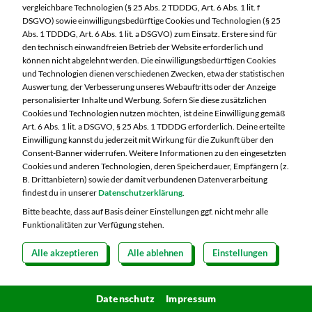
vergleichbare Technologien (§ 25 Abs. 2 TDDDG, Art. 6 Abs. 1 lit. f
DSGVO) sowie einwilligungsbedürftige Cookies und Technologien (§ 25
Abs. 1 TDDDG, Art. 6 Abs. 1 lit. a DSGVO) zum Einsatz. Erstere sind für
Unser Fazit
den technisch einwandfreien Betrieb der Website erforderlich und
können nicht abgelehnt werden. Die einwilligungsbedürftigen Cookies
und Technologien dienen verschiedenen Zwecken, etwa der statistischen
Freuen Sie sich auf den Sommer und lassen Sie sich
Auswertung, der Verbesserung unseres Webauftritts oder der Anzeige
von der Vielfalt an Früchten inspirieren. Egal ob
personalisierter Inhalte und Werbung. Sofern Sie diese zusätzlichen
Cookies und Technologien nutzen möchten, ist deine Einwilligung gemäß
als erfrischender Snack, Zutat in leckeren Desserts
Art. 6 Abs. 1 lit. a DSGVO, § 25 Abs. 1 TDDDG erforderlich. Deine erteilte
Einwilligung kannst du jederzeit mit Wirkung für die Zukunft über den
oder als erfrischender Smoothie - Obst ist der
Consent-Banner widerrufen. Weitere Informationen zu den eingesetzten
perfekte Begleiter für heiße Tage. Probieren Sie
Cookies und anderen Technologien, deren Speicherdauer, Empfängern (z.
B. Drittanbietern) sowie der damit verbundenen Datenverarbeitung
unsere Tipps, Tricks und Lifehacks aus und lassen
findest du in unserer
Datenschutzerklärung
.
Sie sich von der Frische und Süße dieser
Bitte beachte, dass auf Basis deiner Einstellungen ggf. nicht mehr alle
natürlichen Köstlichkeiten verzaubern!
Funktionalitäten zur Verfügung stehen.
Alle akzeptieren
Alle ablehnen
Einstellungen
Das könnte Sie auch interessieren
Datenschutz
Impressum