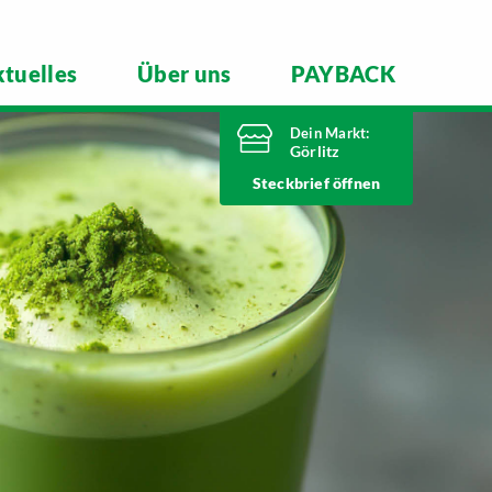
tuelles
Über uns
PAYBACK
Dein Markt:
Görlitz
Jetzt geschlossen.
Steckbrief
Telefonnummer
03581 3670
Nieskyer Straße 100
02828 Görlitz
Markt ändern