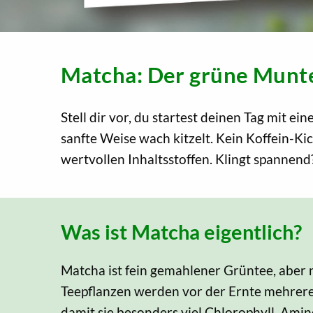
Matcha: Der grüne Munt
Stell dir vor, du startest deinen Tag mit e
sanfte Weise wach kitzelt. Kein Koffein-K
wertvollen Inhaltsstoffen. Klingt spannen
Was ist Matcha eigentlich?
Matcha ist fein gemahlener Grüntee, aber n
Teepflanzen werden vor der Ernte mehrer
damit sie besonders viel Chlorophyll, Ami