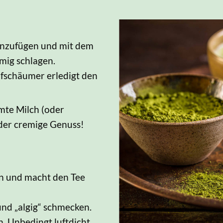
hinzufügen und mit dem
mig schlagen.
ufschäumer erledigt den
mte Milch (oder
 der cremige Genuss!
n und macht den Tee
 und „algig“ schmecken.
h. Unbedingt luftdicht