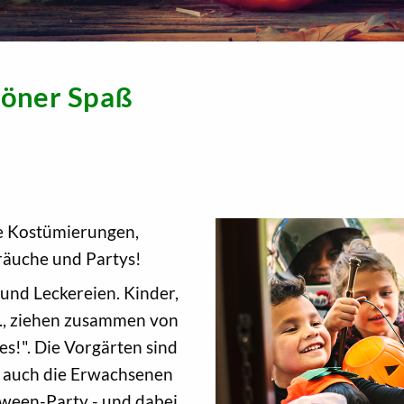
höner Spaß
le Kostümierungen,
äuche und Partys!
und Leckereien. Kinder,
o., ziehen zusammen von
s!". Die Vorgärten sind
d auch die Erwachsenen
oween-Party - und dabei