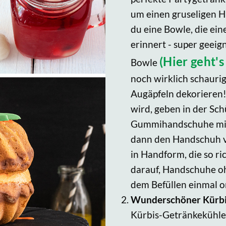
um einen gruseligen H
du eine Bowle, die ein
erinnert - super geeig
(Hier geht'
Bowle
noch wirklich schaurig
Augäpfeln dekorieren! 
wird, geben in der Sch
Gummihandschuhe mit W
dann den Handschuh von
in Handform, die so ri
darauf, Handschuhe o
dem Befüllen einmal o
Wunderschöner Kürb
Kürbis-Getränkekühler 