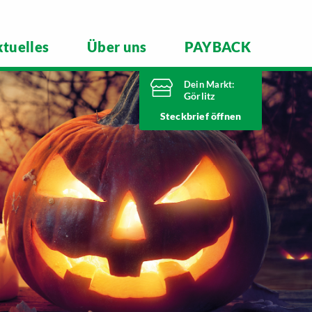
tuelles
Über uns
PAYBACK
Dein Markt:
Görlitz
Heute von 7 Uhr
Steckbrief
bis 21 Uhr geöffnet
Telefonnummer
03581 3670
Nieskyer Straße 100
02828 Görlitz
Markt ändern