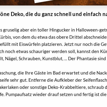
höne Deko, die du ganz schnell und einfach
s gruselig aber ein toller Hingucker in Halloween-get
ürbis, von dem du etwa das obere Drittel abschneides
üllt mit Eiswürfeln platzieren. Jetzt nur noch die Get
h noch etwas schauriger werden soll, kannst den Kür
t, Nägel, Schrauben, Kunstblut, ... Der Phantasie sind
raschung, die Ihre Gäste im Bad erwartet und die Nac
gseife sehr gut. Entferne die Aufkleber der Seifenflasc
Kakerlaken oder sonstige Deko-Krabbeltiere, schraub 
fe. Pumpaufsatz wieder drauf setzen und fertig ist die