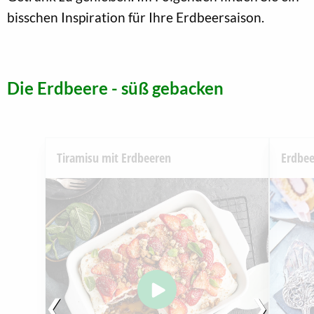
bisschen Inspiration für Ihre Erdbeersaison.
Die Erdbeere - süß gebacken
Tiramisu mit Erdbeeren
Erdbee