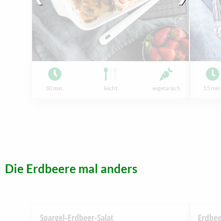
30 min.
leicht
vegetarisch
55 min
Die Erdbeere mal anders
Spargel-Erdbeer-Salat
Erdbee