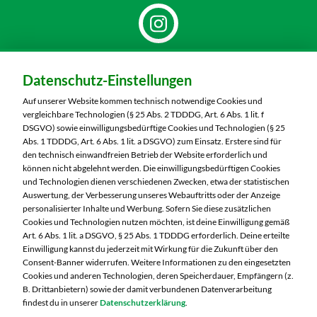
Dein Markt:
Datenschutz-Einstellungen
MARKTKAUF Görlitz
Nieskyer Straße 100
Auf unserer Website kommen technisch notwendige Cookies und
02828 Görlitz
vergleichbare Technologien (§ 25 Abs. 2 TDDDG, Art. 6 Abs. 1 lit. f
DSGVO) sowie einwilligungsbedürftige Cookies und Technologien (§ 25
Telefon:
03581 3670
Abs. 1 TDDDG, Art. 6 Abs. 1 lit. a DSGVO) zum Einsatz. Erstere sind für
den technisch einwandfreien Betrieb der Website erforderlich und
können nicht abgelehnt werden. Die einwilligungsbedürftigen Cookies
Markt ändern
und Technologien dienen verschiedenen Zwecken, etwa der statistischen
Auswertung, der Verbesserung unseres Webauftritts oder der Anzeige
Öffnungszeiten diese Woche:
personalisierter Inhalte und Werbung. Sofern Sie diese zusätzlichen
Cookies und Technologien nutzen möchten, ist deine Einwilligung gemäß
Mo:
07:00 – 20:00 Uhr
Art. 6 Abs. 1 lit. a DSGVO, § 25 Abs. 1 TDDDG erforderlich. Deine erteilte
Di:
07:00 – 20:00 Uhr
Einwilligung kannst du jederzeit mit Wirkung für die Zukunft über den
Consent-Banner widerrufen. Weitere Informationen zu den eingesetzten
Mi:
07:00 – 20:00 Uhr
Cookies und anderen Technologien, deren Speicherdauer, Empfängern (z.
Do:
07:00 – 21:00 Uhr
B. Drittanbietern) sowie der damit verbundenen Datenverarbeitung
Fr:
07:00 – 21:00 Uhr
findest du in unserer
Datenschutzerklärung
.
Sa:
07:00 – 20:00 Uhr