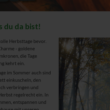
s du da bist!
 tolle Herbsttage bevor.
Charme - goldene
mkronen, die Tage
g kehrt ein.
Tage im Sommer auch sind
tt einkuscheln, den
uch verbringen und
Herbst regelrecht ein. In
ommen, entspannen und
zuhause mit unseren