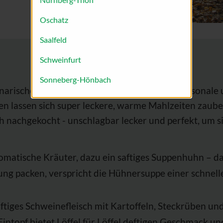
Oschatz
Saalfeld
Schweinfurt
Sonneberg-Hönbach
narischer Hinsicht viel zu bieten. Vor allem saisonale 
en lassen sich super leckere, warme Mahlzeiten zaube
ach nachgekocht - unschlagbar lecker und perfekt, um
omatische Kräuter, dazu ein saftiges Suppenhuhn – da
tung packen, verspricht die Hühnersuppe einer schne
saftiges Schweinefleisch mit Kartoffeln, Steckrüben 
intopf bietet Löffel für Löffel deftigen Geschmack u