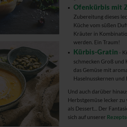
Ofenkürbis mit 
Zubereitung dieses le
Küche vom süßen Duft
Kräuter in Kombinati
werden. Ein Traum!
Kürbis-Gratin
- K
schmecken Groß und Kl
das Gemüse mit aroma
Haselnusskernen und 
Und auch darüber hinaus 
Herbstgemüse lecker zu ve
als Dessert... Der Fantas
sich auf unserer
Rezepts