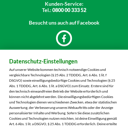
Kunden-Service:
Tel.:
0800 00 333 52
Besucht uns
auch auf Facebook
Dein Markt:
Datenschutz-Einstellungen
Marktkauf Chemnitz-Röhrsdorf
Ringstraße 56
Auf unserer Website kommen technisch notwendige Cookies und
09247 Chemnitz
vergleichbare Technologien (§ 25 Abs. 2 TDDDG, Art. 6 Abs. 1 lit. f
DSGVO) sowie einwilligungsbedürftige Cookies und Technologien (§ 25
Telefon:
03722 51500
Abs. 1 TDDDG, Art. 6 Abs. 1 lit. a DSGVO) zum Einsatz. Erstere sind für
den technisch einwandfreien Betrieb der Website erforderlich und
können nicht abgelehnt werden. Die einwilligungsbedürftigen Cookies
Markt ändern
und Technologien dienen verschiedenen Zwecken, etwa der statistischen
Auswertung, der Verbesserung unseres Webauftritts oder der Anzeige
Öffnungszeiten diese Woche:
personalisierter Inhalte und Werbung. Sofern Sie diese zusätzlichen
Cookies und Technologien nutzen möchten, ist deine Einwilligung gemäß
Mo:
Geschlossen
Art. 6 Abs. 1 lit. a DSGVO, § 25 Abs. 1 TDDDG erforderlich. Deine erteilte