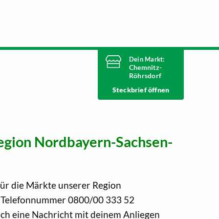
Dein Markt:
Chemnitz-
Röhrsdorf
Heute geschlossen
Steckbrief
Telefonnummer
03722 51500
Ringstraße 56
09247 Chemnitz
egion Nordbayern-Sachsen-
Markt ändern
Für die Märkte unserer Region
n Telefonnummer 0800/00 333 52
ch eine Nachricht mit deinem Anliegen