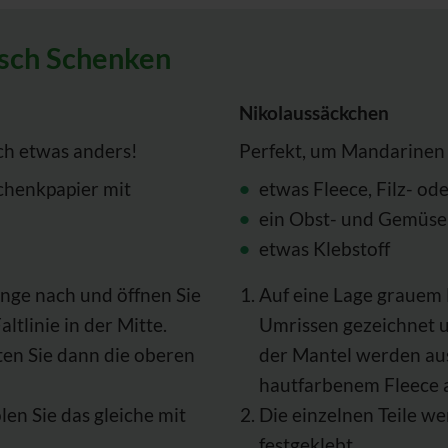
isch Schenken
Nikolaussäckchen
ch etwas anders!
Perfekt, um Mandarinen
chenkpapier mit
etwas Fleece, Filz- od
ein Obst- und Gemüsen
etwas Klebstoff
änge nach und öffnen Sie
Auf eine Lage grauem F
altlinie in der Mitte.
Umrissen gezeichnet u
lten Sie dann die oberen
der Mantel werden aus
hautfarbenem Fleece 
len Sie das gleiche mit
Die einzelnen Teile we
festgeklebt.