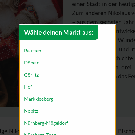
einer Stadt in der heuti
Zum anderen Nikolaus v
– aus dem sechsten Jahr
beiden Männer entwickel
Wähle deinen Markt aus:
Er soll zahlreiche Wund
Sturm besänftigt und 
Bautzen
haben. Eine Geschichte 
Döbeln
armen Vater von drei T
Görlitz
Goldstücke durch das Fen
Hof
Markkleeberg
Nobitz
Nürnberg-Mögeldorf
ige Nikolaus bis heute meist im traditionellen Bisc
Nürnberg-Thon