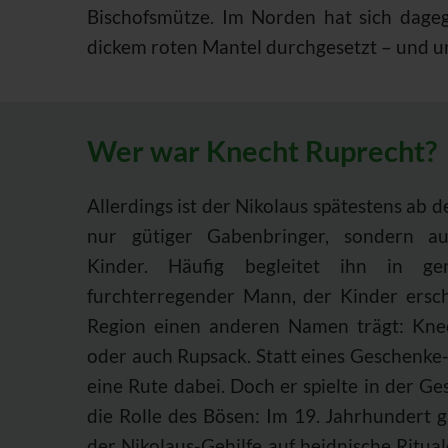
Bischofsmütze. Im Norden hat sich dage
dickem roten Mantel durchgesetzt – und 
Wer war Knecht Ruprecht?
Allerdings ist der Nikolaus spätestens ab 
nur gütiger Gabenbringer, sondern au
Kinder. Häufig begleitet ihn in ge
furchterregender Mann, der Kinder ersch
Region einen anderen Namen trägt: Knec
oder auch Rupsack. Statt eines Geschenke-
eine Rute dabei. Doch er spielte in der G
die Rolle des Bösen: Im 19. Jahrhundert 
der Nikolaus-Gehilfe auf heidnische Ritua