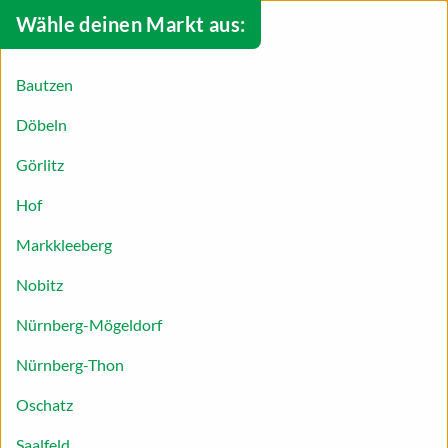
Wähle deinen Markt aus:
Bautzen
Döbeln
Görlitz
Hof
Markkleeberg
Nobitz
Kostengünstig, nachhaltig und gesund –
Nürnberg-Mögeldorf
ein etwas anderer Adventskalender!
Nürnberg-Thon
Oschatz
Kaum ist Halloween und Allerheiligen vorbei,
Saalfeld