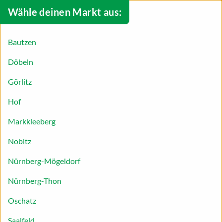
Wähle deinen Markt aus:
Bautzen
Döbeln
Görlitz
Hof
Markkleeberg
Nobitz
Nürnberg-Mögeldorf
Nürnberg-Thon
Glutenfreie Vanillekipferl
Oschatz
Sie gehören zu den Menschen, die Gluten nicht
Saalfeld