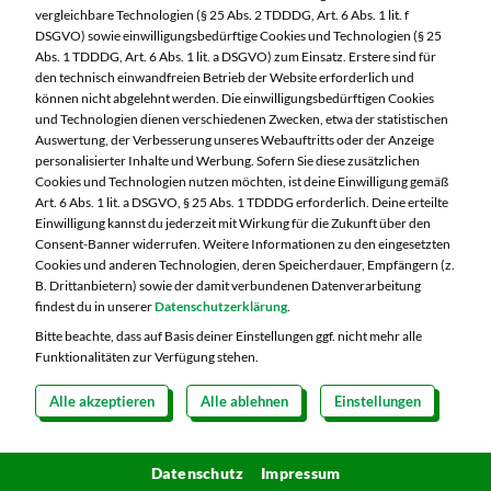
96515 Sonneberg
vergleichbare Technologien (§ 25 Abs. 2 TDDDG, Art. 6 Abs. 1 lit. f
DSGVO) sowie einwilligungsbedürftige Cookies und Technologien (§ 25
Telefon:
03675 8820
Abs. 1 TDDDG, Art. 6 Abs. 1 lit. a DSGVO) zum Einsatz. Erstere sind für
den technisch einwandfreien Betrieb der Website erforderlich und
können nicht abgelehnt werden. Die einwilligungsbedürftigen Cookies
Markt ändern
und Technologien dienen verschiedenen Zwecken, etwa der statistischen
Auswertung, der Verbesserung unseres Webauftritts oder der Anzeige
Öffnungszeiten diese Woche:
personalisierter Inhalte und Werbung. Sofern Sie diese zusätzlichen
Cookies und Technologien nutzen möchten, ist deine Einwilligung gemäß
Mo:
07:00 – 20:00 Uhr
Art. 6 Abs. 1 lit. a DSGVO, § 25 Abs. 1 TDDDG erforderlich. Deine erteilte
Di:
07:00 – 20:00 Uhr
Einwilligung kannst du jederzeit mit Wirkung für die Zukunft über den
Consent-Banner widerrufen. Weitere Informationen zu den eingesetzten
Mi:
07:00 – 20:00 Uhr
Cookies und anderen Technologien, deren Speicherdauer, Empfängern (z.
Do:
07:00 – 21:00 Uhr
B. Drittanbietern) sowie der damit verbundenen Datenverarbeitung
Fr:
07:00 – 21:00 Uhr
findest du in unserer
Datenschutzerklärung
.
Sa:
07:00 – 20:00 Uhr
Bitte beachte, dass auf Basis deiner Einstellungen ggf. nicht mehr alle
Funktionalitäten zur Verfügung stehen.
Alle akzeptieren
Alle ablehnen
Einstellungen
Copyright 2026 © MARKTKAUF
Datenschutz
Impressum
Hinweisgebersystem Menschenrechte
Datenschutz
Impressum
Cookie-Einstellungen