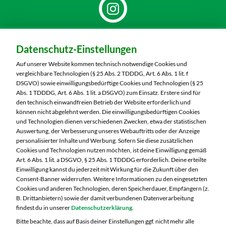
Dein Markt:
Datenschutz-Einstellungen
MARKTKAUF Schweinfurt
Carl-Benz-Straße 7
Auf unserer Website kommen technisch notwendige Cookies und
97424 Schweinfurt
vergleichbare Technologien (§ 25 Abs. 2 TDDDG, Art. 6 Abs. 1 lit. f
DSGVO) sowie einwilligungsbedürftige Cookies und Technologien (§ 25
Telefon:
09721 77040
Abs. 1 TDDDG, Art. 6 Abs. 1 lit. a DSGVO) zum Einsatz. Erstere sind für
den technisch einwandfreien Betrieb der Website erforderlich und
können nicht abgelehnt werden. Die einwilligungsbedürftigen Cookies
Markt ändern
und Technologien dienen verschiedenen Zwecken, etwa der statistischen
Auswertung, der Verbesserung unseres Webauftritts oder der Anzeige
Öffnungszeiten diese Woche:
personalisierter Inhalte und Werbung. Sofern Sie diese zusätzlichen
Cookies und Technologien nutzen möchten, ist deine Einwilligung gemäß
Mo:
07:00 – 20:00 Uhr
Art. 6 Abs. 1 lit. a DSGVO, § 25 Abs. 1 TDDDG erforderlich. Deine erteilte
Di:
07:00 – 20:00 Uhr
Einwilligung kannst du jederzeit mit Wirkung für die Zukunft über den
Consent-Banner widerrufen. Weitere Informationen zu den eingesetzten
Mi:
07:00 – 20:00 Uhr
Cookies und anderen Technologien, deren Speicherdauer, Empfängern (z.
Do:
07:00 – 20:00 Uhr
B. Drittanbietern) sowie der damit verbundenen Datenverarbeitung
Fr:
07:00 – 20:00 Uhr
findest du in unserer
Datenschutzerklärung
.
Sa:
07:00 – 20:00 Uhr
Bitte beachte, dass auf Basis deiner Einstellungen ggf. nicht mehr alle