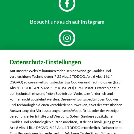
Besucht uns
auch auf Instagram
Dein Markt:
Datenschutz-Einstellungen
MARKTKAUF Schweinfurt
Carl-Benz-Straße 7
Auf unserer Website kommen technisch notwendige Cookies und
97424 Schweinfurt
vergleichbare Technologien (§ 25 Abs. 2 TDDDG, Art. 6 Abs. 1 lit. f
DSGVO) sowie einwilligungsbedürftige Cookies und Technologien (§ 25
Telefon:
09721 77040
Abs. 1 TDDDG, Art. 6 Abs. 1 lit. a DSGVO) zum Einsatz. Erstere sind für
den technisch einwandfreien Betrieb der Website erforderlich und
können nicht abgelehnt werden. Die einwilligungsbedürftigen Cookies
Markt ändern
und Technologien dienen verschiedenen Zwecken, etwa der statistischen
Auswertung, der Verbesserung unseres Webauftritts oder der Anzeige
Öffnungszeiten diese Woche:
personalisierter Inhalte und Werbung. Sofern Sie diese zusätzlichen
Cookies und Technologien nutzen möchten, ist deine Einwilligung gemäß
Mo:
07:00 – 20:00 Uhr
Art. 6 Abs. 1 lit. a DSGVO, § 25 Abs. 1 TDDDG erforderlich. Deine erteilte
Einwilligung kannst du jederzeit mit Wirkung für die Zukunft über den