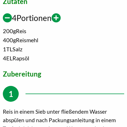
Zutaten
4
Portionen
200
g
Reis
400
g
Reismehl
1
TL
Salz
4
EL
Rapsöl
Zubereitung
Reis in einem Sieb unter fließendem Wasser
abspülen und nach Packungsanleitung in einem