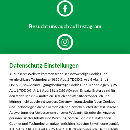
Besucht uns
auch auf Instagram
Dein Markt:
Datenschutz-Einstellungen
MARKTKAUF Schweinfurt
Carl-Benz-Straße 7
Auf unserer Website kommen technisch notwendige Cookies und
97424 Schweinfurt
vergleichbare Technologien (§ 25 Abs. 2 TDDDG, Art. 6 Abs. 1 lit. f
DSGVO) sowie einwilligungsbedürftige Cookies und Technologien (§ 25
Telefon:
09721 77040
Abs. 1 TDDDG, Art. 6 Abs. 1 lit. a DSGVO) zum Einsatz. Erstere sind für
den technisch einwandfreien Betrieb der Website erforderlich und
können nicht abgelehnt werden. Die einwilligungsbedürftigen Cookies
Markt ändern
und Technologien dienen verschiedenen Zwecken, etwa der statistischen
Auswertung, der Verbesserung unseres Webauftritts oder der Anzeige
Öffnungszeiten diese Woche:
personalisierter Inhalte und Werbung. Sofern Sie diese zusätzlichen
Cookies und Technologien nutzen möchten, ist deine Einwilligung gemäß
Mo:
07:00 – 20:00 Uhr
Art. 6 Abs. 1 lit. a DSGVO, § 25 Abs. 1 TDDDG erforderlich. Deine erteilte