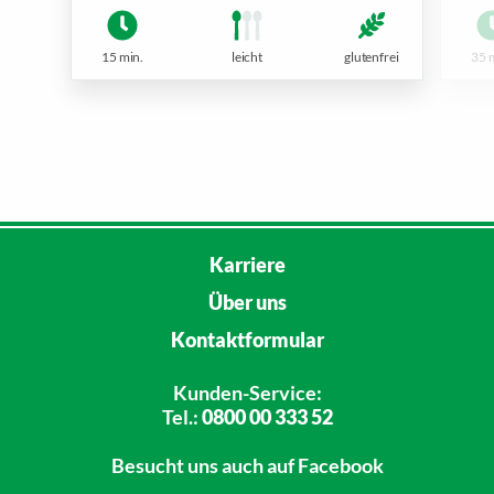
15 min.
leicht
glutenfrei
35 
Karriere
Über uns
Kontaktformular
Kunden-Service:
Tel.:
0800 00 333 52
Besucht uns
auch auf Facebook