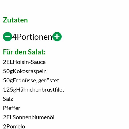
Zutaten
4
Portionen
Für den Salat:
2
EL
Hoisin-Sauce
50
g
Kokosraspeln
50
g
Erdnüsse, geröstet
125
g
Hähnchenbrustfilet
Salz
Pfeffer
2
EL
Sonnenblumenöl
2
Pomelo