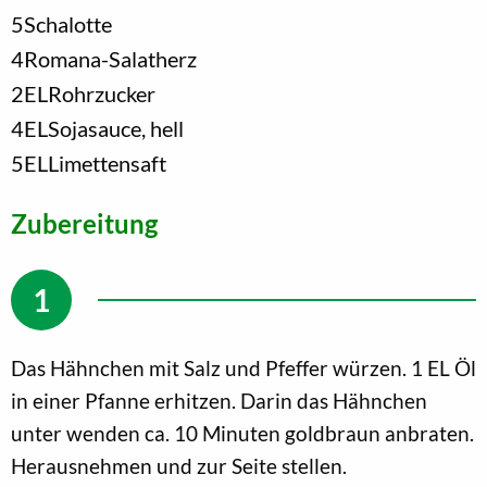
5
Schalotte
4
Romana-Salatherz
2
EL
Rohrzucker
4
EL
Sojasauce, hell
5
EL
Limettensaft
Zubereitung
Das Hähnchen mit Salz und Pfeffer würzen. 1 EL Öl
in einer Pfanne erhitzen. Darin das Hähnchen
unter wenden ca. 10 Minuten goldbraun anbraten.
Herausnehmen und zur Seite stellen.