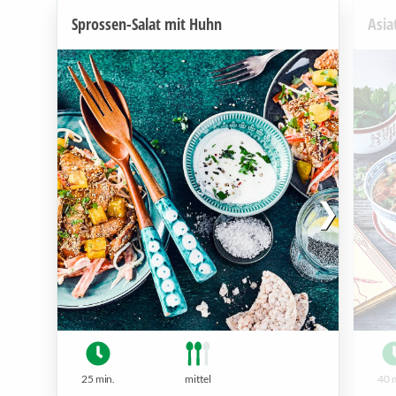
Sprossen-Salat mit Huhn
Asia
25 min.
mittel
40 