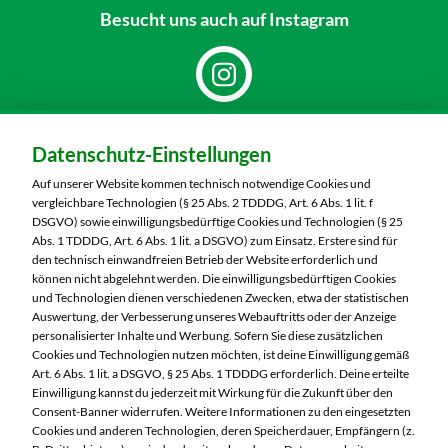
Besucht uns
auch auf Instagram
Dein Markt:
Datenschutz-Einstellungen
MARKTKAUF Schweinfurt
Carl-Benz-Straße 7
Auf unserer Website kommen technisch notwendige Cookies und
97424 Schweinfurt
vergleichbare Technologien (§ 25 Abs. 2 TDDDG, Art. 6 Abs. 1 lit. f
DSGVO) sowie einwilligungsbedürftige Cookies und Technologien (§ 25
Telefon:
09721 77040
Abs. 1 TDDDG, Art. 6 Abs. 1 lit. a DSGVO) zum Einsatz. Erstere sind für
den technisch einwandfreien Betrieb der Website erforderlich und
können nicht abgelehnt werden. Die einwilligungsbedürftigen Cookies
Markt ändern
und Technologien dienen verschiedenen Zwecken, etwa der statistischen
Auswertung, der Verbesserung unseres Webauftritts oder der Anzeige
Öffnungszeiten diese Woche:
personalisierter Inhalte und Werbung. Sofern Sie diese zusätzlichen
Cookies und Technologien nutzen möchten, ist deine Einwilligung gemäß
Mo:
07:00 – 20:00 Uhr
Art. 6 Abs. 1 lit. a DSGVO, § 25 Abs. 1 TDDDG erforderlich. Deine erteilte
Di:
07:00 – 20:00 Uhr
Einwilligung kannst du jederzeit mit Wirkung für die Zukunft über den
Consent-Banner widerrufen. Weitere Informationen zu den eingesetzten
Mi:
07:00 – 20:00 Uhr
Cookies und anderen Technologien, deren Speicherdauer, Empfängern (z.
Do:
07:00 – 20:00 Uhr