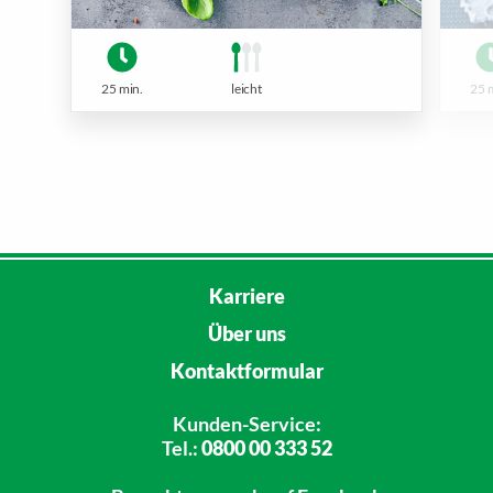
25 min.
leicht
25 
Karriere
Über uns
Kontaktformular
Kunden-Service:
Tel.:
0800 00 333 52