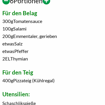
6
Portionen
Für den Belag
300
g
Tomatensauce
100
g
Salami
200
g
Emmentaler, gerieben
etwas
Salz
etwas
Pfeffer
2
EL
Thymian
Für den Teig
400
g
Pizzateig (Kühlregal)
Utensilien:
Schaschlikspieße