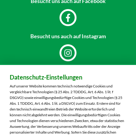
Besucht uns
auch auf Facebook
Besucht uns
auch auf Instagram
Dein Markt:
Datenschutz-Einstellungen
MARKTKAUF Schweinfurt
Carl-Benz-Straße 7
Auf unserer Website kommen technisch notwendige Cookies und
97424 Schweinfurt
vergleichbare Technologien (§ 25 Abs. 2 TDDDG, Art. 6 Abs. 1 lit. f
DSGVO) sowie einwilligungsbedürftige Cookies und Technologien (§ 25
Telefon:
09721 77040
Abs. 1 TDDDG, Art. 6 Abs. 1 lit. a DSGVO) zum Einsatz. Erstere sind für
den technisch einwandfreien Betrieb der Website erforderlich und
können nicht abgelehnt werden. Die einwilligungsbedürftigen Cookies
Markt ändern
und Technologien dienen verschiedenen Zwecken, etwa der statistischen
Auswertung, der Verbesserung unseres Webauftritts oder der Anzeige
Öffnungszeiten diese Woche:
personalisierter Inhalte und Werbung. Sofern Sie diese zusätzlichen