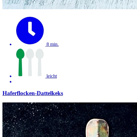
8 min.
leicht
Haferflocken-Dattelkeks