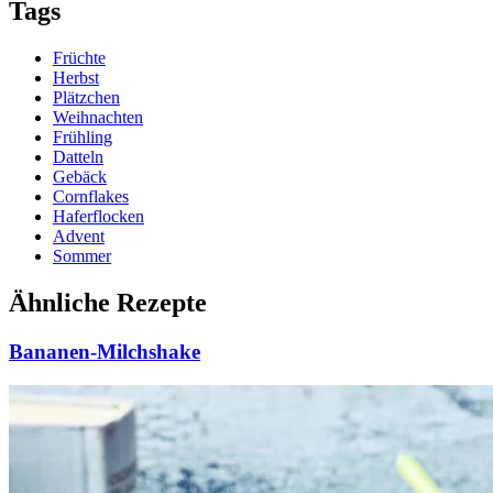
Tags
Früchte
Herbst
Plätzchen
Weihnachten
Frühling
Datteln
Gebäck
Cornflakes
Haferflocken
Advent
Sommer
Ähnliche Rezepte
Bananen-Milchshake