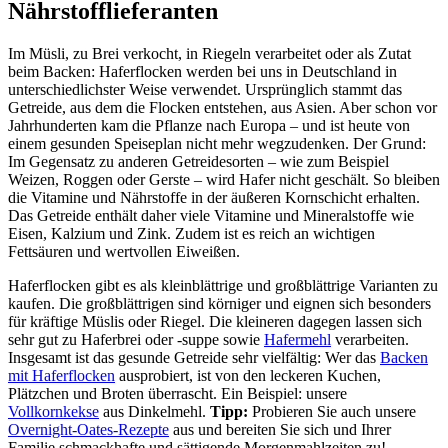
Nährstofflieferanten
Im Müsli, zu Brei verkocht, in Riegeln verarbeitet oder als Zutat
beim Backen: Haferflocken werden bei uns in Deutschland in
unterschiedlichster Weise verwendet. Ursprünglich stammt das
Getreide, aus dem die Flocken entstehen, aus Asien. Aber schon vor
Jahrhunderten kam die Pflanze nach Europa – und ist heute von
einem gesunden Speiseplan nicht mehr wegzudenken. Der Grund:
Im Gegensatz zu anderen Getreidesorten – wie zum Beispiel
Weizen, Roggen oder Gerste – wird Hafer nicht geschält. So bleiben
die Vitamine und Nährstoffe in der äußeren Kornschicht erhalten.
Das Getreide enthält daher viele Vitamine und Mineralstoffe wie
Eisen, Kalzium und Zink. Zudem ist es reich an wichtigen
Fettsäuren und wertvollen Eiweißen.
Haferflocken gibt es als kleinblättrige und großblättrige Varianten zu
kaufen. Die großblättrigen sind körniger und eignen sich besonders
für kräftige Müslis oder Riegel. Die kleineren dagegen lassen sich
sehr gut zu Haferbrei oder -suppe sowie
Hafermehl
verarbeiten.
Insgesamt ist das gesunde Getreide sehr vielfältig: Wer das
Backen
mit Haferflocken
ausprobiert, ist von den leckeren Kuchen,
Plätzchen und Broten überrascht. Ein Beispiel: unsere
Vollkornkekse
aus Dinkelmehl.
Tipp:
Probieren Sie auch unsere
Overnight-Oates-Rezepte
aus und bereiten Sie sich und Ihrer
Familie schmackhafte und sättigende Morgenmahlzeiten zu!