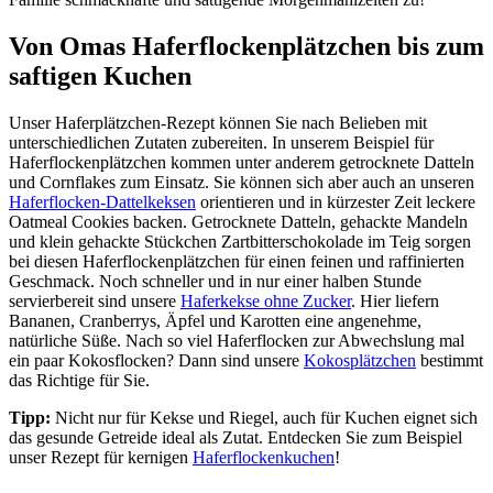
Von Omas Haferflockenplätzchen bis zum
saftigen Kuchen
Unser Haferplätzchen-Rezept können Sie nach Belieben mit
unterschiedlichen Zutaten zubereiten. In unserem Beispiel für
Haferflockenplätzchen kommen unter anderem getrocknete Datteln
und Cornflakes zum Einsatz. Sie können sich aber auch an unseren
Haferflocken-Dattelkeksen
orientieren und in kürzester Zeit leckere
Oatmeal Cookies backen. Getrocknete Datteln, gehackte Mandeln
und klein gehackte Stückchen Zartbitterschokolade im Teig sorgen
bei diesen Haferflockenplätzchen für einen feinen und raffinierten
Geschmack. Noch schneller und in nur einer halben Stunde
servierbereit sind unsere
Haferkekse ohne Zucker
. Hier liefern
Bananen, Cranberrys, Äpfel und Karotten eine angenehme,
natürliche Süße. Nach so viel Haferflocken zur Abwechslung mal
ein paar Kokosflocken? Dann sind unsere
Kokosplätzchen
bestimmt
das Richtige für Sie.
Tipp:
Nicht nur für Kekse und Riegel, auch für Kuchen eignet sich
das gesunde Getreide ideal als Zutat. Entdecken Sie zum Beispiel
unser Rezept für kernigen
Haferflockenkuchen
!