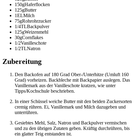
150
g
Haferflocken
125
g
Butter
1
EL
Milch
75
g
Rohrohrzucker
1/4
TL
Backpulver
125
g
Weizenmehl
30
g
Cornflakes
1/2
Vanilleschote
1/2
TL
Natron
Zubereitung
Den Backofen auf 180 Grad Ober-/Unterhitze (Umluft 160
Grad) vorheizen. Backbleche mit Backpapier auslegen. Das
Vanillemark aus der Vanilleschote kratzen, wie unter
Tipps/Kochschule beschrieben.
In einer Schüssel weiche Butter mit den beiden Zuckersorten
cremig rühren. Ei, Vanillemark und Milch dazugeben und
unterrühren.
Gesiebtes Mehl, Salz, Natron und Backpulver vermischen
und zu den übrigen Zutaten geben. Kräftig durchrühren, bis
ein glatter Teig entstanden ist.