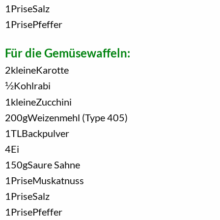
1
Prise
Salz
1
Prise
Pfeffer
Für die Gemüsewaffeln:
2
kleine
Karotte
1/2
Kohlrabi
1
kleine
Zucchini
200
g
Weizenmehl (Type 405)
1
TL
Backpulver
4
Ei
150
g
Saure Sahne
1
Prise
Muskatnuss
1
Prise
Salz
1
Prise
Pfeffer