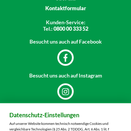
Kontaktformular
Kunden-Service:
Tel.:
0800 00 333 52
Besucht uns
auch auf Facebook
Besucht uns
auch auf Instagram
Dein Markt:
Datenschutz-Einstellungen
MARKTKAUF Schweinfurt
Carl-Benz-Straße 7
Auf unserer Website kommen technisch notwendige Cookies und
97424 Schweinfurt
vergleichbare Technologien (§ 25 Abs. 2 TDDDG, Art. 6 Abs. 1 lit. f