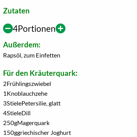
Zutaten
4
Portionen
Außerdem:
Rapsöl, zum Einfetten
Für den Kräuterquark:
2
Frühlingszwiebel
1
Knoblauchzehe
3
Stiele
Petersilie, glatt
4
Stiele
Dill
250
g
Magerquark
150
g
griechischer Joghurt