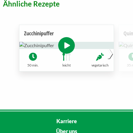
Ähnliche Rezepte
Zucchinipuffer
Quin
50 min.
leicht
vegetarisch
35 
Karriere
Über uns