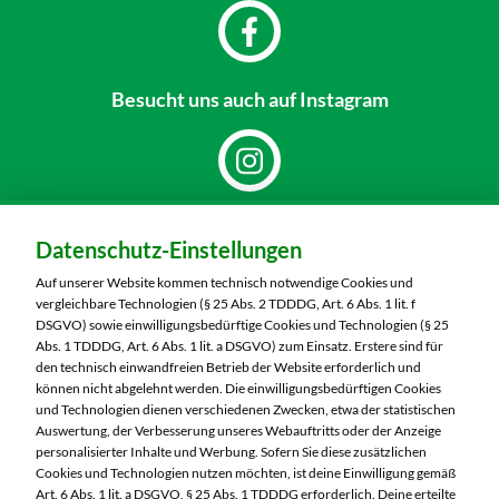
Besucht uns
auch auf Instagram
Dein Markt:
Datenschutz-Einstellungen
MARKTKAUF Schweinfurt
Carl-Benz-Straße 7
Auf unserer Website kommen technisch notwendige Cookies und
97424 Schweinfurt
vergleichbare Technologien (§ 25 Abs. 2 TDDDG, Art. 6 Abs. 1 lit. f
DSGVO) sowie einwilligungsbedürftige Cookies und Technologien (§ 25
Telefon:
09721 77040
Abs. 1 TDDDG, Art. 6 Abs. 1 lit. a DSGVO) zum Einsatz. Erstere sind für
den technisch einwandfreien Betrieb der Website erforderlich und
können nicht abgelehnt werden. Die einwilligungsbedürftigen Cookies
Markt ändern
und Technologien dienen verschiedenen Zwecken, etwa der statistischen
Auswertung, der Verbesserung unseres Webauftritts oder der Anzeige
Öffnungszeiten diese Woche:
personalisierter Inhalte und Werbung. Sofern Sie diese zusätzlichen
Cookies und Technologien nutzen möchten, ist deine Einwilligung gemäß
Mo:
07:00 – 20:00 Uhr
Art. 6 Abs. 1 lit. a DSGVO, § 25 Abs. 1 TDDDG erforderlich. Deine erteilte