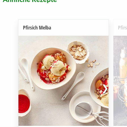
Pfirsich Melba
Pfir