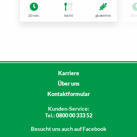
20 min.
leicht
glutenfrei
20 
Karriere
Über uns
Kontaktformular
Kunden-Service:
Tel.:
0800 00 333 52
Besucht uns
auch auf Facebook