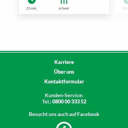
25 min.
schwer
45 
Karriere
Über uns
Kontaktformular
Kunden-Service:
Tel.:
0800 00 333 52
Besucht uns
auch auf Facebook