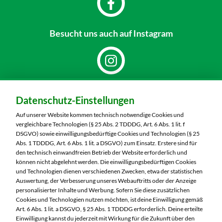
Besucht uns
auch auf Instagram
Dein Markt:
Datenschutz-Einstellungen
MARKTKAUF Schweinfurt
Carl-Benz-Straße 7
Auf unserer Website kommen technisch notwendige Cookies und
97424 Schweinfurt
vergleichbare Technologien (§ 25 Abs. 2 TDDDG, Art. 6 Abs. 1 lit. f
DSGVO) sowie einwilligungsbedürftige Cookies und Technologien (§ 25
Telefon:
09721 77040
Abs. 1 TDDDG, Art. 6 Abs. 1 lit. a DSGVO) zum Einsatz. Erstere sind für
den technisch einwandfreien Betrieb der Website erforderlich und
können nicht abgelehnt werden. Die einwilligungsbedürftigen Cookies
Markt ändern
und Technologien dienen verschiedenen Zwecken, etwa der statistischen
Auswertung, der Verbesserung unseres Webauftritts oder der Anzeige
Öffnungszeiten diese Woche:
personalisierter Inhalte und Werbung. Sofern Sie diese zusätzlichen
Cookies und Technologien nutzen möchten, ist deine Einwilligung gemäß
Mo:
07:00 – 20:00 Uhr
Art. 6 Abs. 1 lit. a DSGVO, § 25 Abs. 1 TDDDG erforderlich. Deine erteilte
Di:
07:00 – 20:00 Uhr
Einwilligung kannst du jederzeit mit Wirkung für die Zukunft über den