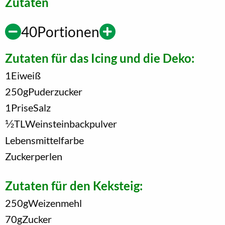
Zutaten
40
Portionen
Zutaten für das Icing und die Deko:
1
Eiweiß
250
g
Puderzucker
1
Prise
Salz
1/2
TL
Weinsteinbackpulver
Lebensmittelfarbe
Zuckerperlen
Zutaten für den Keksteig:
250
g
Weizenmehl
70
g
Zucker