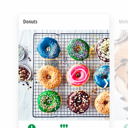
Donuts
Mohn